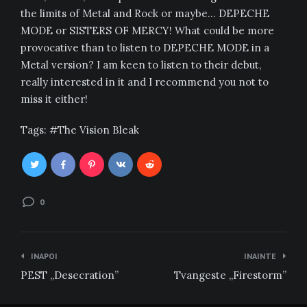
the limits of Metal and Rock or maybe… DEPECHE
MODE or SISTERS OF MERCY! What could be more
provocative than to listen to DEPECHE MODE in a
Metal version? I am keen to listen to their debut,
really interested in it and I recommend you not to
miss it either!
Tags:
The Vision Bleak
0
Navigare
INAPOI
INAINTE
în
PEST „Desecration”
Tvangeste „Firestorm”
articole