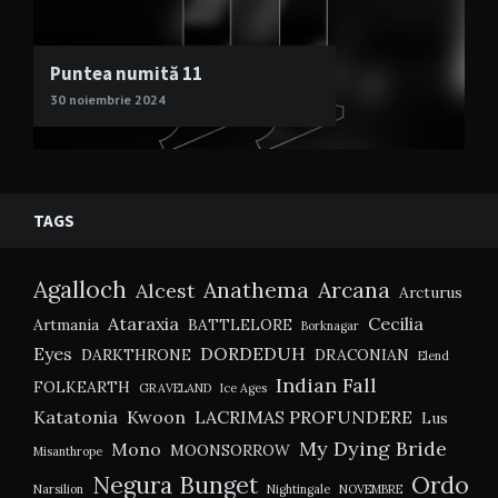
Puntea numită 11
30 noiembrie 2024
TAGS
Agalloch
Anathema
Arcana
Alcest
Arcturus
Ataraxia
Cecilia
Artmania
BATTLELORE
Borknagar
Eyes
DORDEDUH
DARKTHRONE
DRACONIAN
Elend
Indian Fall
FOLKEARTH
GRAVELAND
Ice Ages
Katatonia
Kwoon
LACRIMAS PROFUNDERE
Lus
My Dying Bride
Mono
MOONSORROW
Misanthrope
Negura Bunget
Ordo
Narsilion
Nightingale
NOVEMBRE