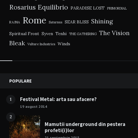
Rosarius Equilibrio
PARADISE LOST
PRIMORDIAL
Rome
Shining
SEAR BLISS
RAJNA
Saturnus
The Vision
Spiritual Front
Syven
Tenhi
THE GATHERING
Bleak
Winds
Vulture Industries
Widgets
POPULARE
Festival Metal: arta sau afacere?
1
19 august 2014
2
Mamutii underground din pestera
profeti(i)lor
21 septembrie 2015