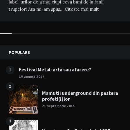
label-urilor de a mai ciupi ceva bani de la fanii
trupelor! Asa mi-am spus…
Citeste mai mult
Widgets
POPULARE
Festival Metal: arta sau afacere?
1
19 august 2014
2
Mamutii underground din pestera
profeti(i)lor
21 septembrie 2015
3