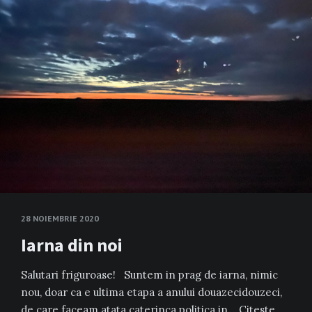
28 NOIEMBRIE 2020
Iarna din noi
Salutari friguroase! Suntem in prag de iarna, nimic
nou, doar ca e ultima etapa a anului douazecidouzeci,
de care faceam atata caterinca politica in…
Citeste