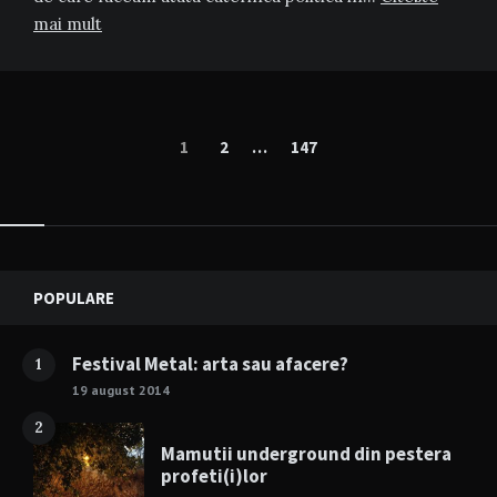
mai mult
Paginație
1
2
…
147
articole
Widgets
POPULARE
Festival Metal: arta sau afacere?
1
19 august 2014
2
Mamutii underground din pestera
profeti(i)lor