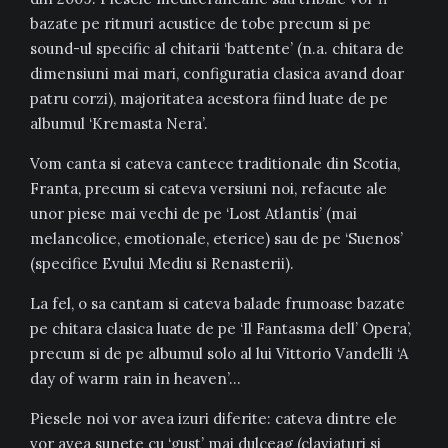
bazate pe ritmuri acustice de tobe precum si pe
sound-ul specific al chitarii ‘battente’ (n.a. chitara de
dimensiuni mai mari, configuratia clasica avand doar
patru corzi), majoritatea acestora fiind luate de pe
albumul ‘Kremasta Nera’.
Vom canta si cateva cantece traditionale din Scotia,
Franta, precum si cateva versiuni noi, refacute ale
unor piese mai vechi de pe ‘Lost Atlantis’ (mai
melancolice, emotionale, eterice) sau de pe ‘Suenos’
(specifice Evului Mediu si Renasterii).
La fel, o sa cantam si cateva balade frumoase bazate
pe chitara clasica luate de pe ‘Il Fantasma dell’ Opera’,
precum si de pe albumul solo al lui Vittorio Vandelli ‘A
day of warm rain in heaven’…
Piesele noi vor avea izuri diferite: cateva dintre ele
vor avea sunete cu ‘gust’ mai dulceag (claviaturi si