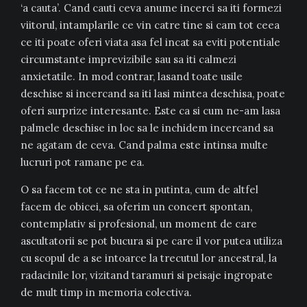
‘a cauta’. Cand cauti ceva anume incerci sa iti formezi
viitorul, intamplarile ce vin catre tine si cam tot ceea
ce iti poate oferi viata asa fel incat sa eviti potentiale
circumstante imprevizibile sau sa iti calmezi
anxietatile. In mod contrar, lasand toate usile
deschise si incercand sa iti lasi mintea deschisa, poate
oferi surprize interesante. Este ca si cum ne-am lasa
palmele deschise in loc sa le inchidem incercand sa
ne agatam de ceva. Cand palma este intinsa multe
lucruri pot ramane pe ea.
O sa facem tot ce ne sta in putinta, cum de altfel
facem de obicei, sa oferim un concert spontan,
contemplativ si profesional, un moment de care
ascultatorii se pot bucura si pe care il vor putea utiliza
cu scopul de a se intoarce la trecutul lor ancestral, la
radacinile lor, vizitand taramuri si peisaje ingropate
de mult timp in memoria colectiva.