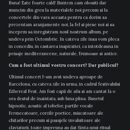
Buna! Este foarte cald! Suntem cam obositi dar
muncim din greu la materialele noi precum si la
concertele din vara aceasta pentru ca dorim sa
prezentam aranjamente noi, la fel si piese noi si sa
incepem sa inregistram noul nostrum album, pe
undeva prin Octombrie. In cateva zile insa vom pleca
in concediu, in cautarea inspiratiei, ca intotdeauna in
peisaje mediteraneene, naturale, frumoase si antice.
Cum a fost ultimul vostru concert? Dar publicul?
Ultimul concert l-am avut undeva aproape de
Barcelona, cu cateva zile in urma, in cadrul festivalului
Ethereal Fest. Am fost capii de afis si am cantat la o
ora destul de inaintata, sub luna plina. Sunetul
hipnotic, acustic al tobelor, partile vocale
fermecatoare, corzile poetice, miscatoare ale
chitarilor precum si pasajele invaluitoare ale
claviaturii, toate impreuna au dat fiinta unui ritual