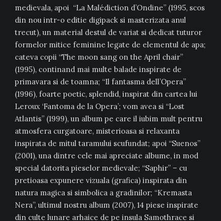
medievala, apoi “La Malédiction d’Ondine” (1995, scos
din nou intr-o editie digipack si masterizata anul
trecut), un material destul de variat si dedicat tuturor
formelor mitice feminine legate de elementul de apa;
cateva copii “The moon sang on the April chair”
(1995), continand mai multe balade inspirate de
primavara si de toamna; “Il fantasma dell’Opera”
(1996), foarte poetic, splendid, inspirat din cartea lui
Leroux ‘Fantoma de la Opera’; vom avea si “Lost
Atlantis” (1999), un album pe care il iubim mult pentru
atmosfera curgatoare, misterioasa si relaxanta
inspirata de mitul taramului scufundat; apoi “Suenos”
(2001), una dintre cele mai apreciate albume, in mod
special datorita pieselor medievale; “Saphir” – cu
pretioasa expunere vizuala (grafica) inspirata din
natura magica si simbolica a gradinilor; “Kremasta
Nera”, ultimul nostru album (2007), 14 piese inspirate
din culte lunare arhaice de pe insula Samothrace si