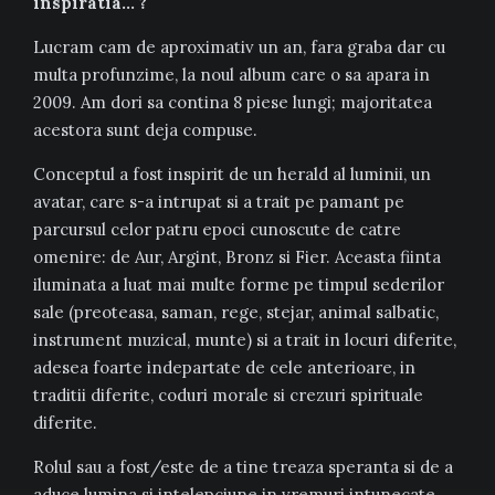
inspiratia… ?
Lucram cam de aproximativ un an, fara graba dar cu
multa profunzime, la noul album care o sa apara in
2009. Am dori sa contina 8 piese lungi; majoritatea
acestora sunt deja compuse.
Conceptul a fost inspirit de un herald al luminii, un
avatar, care s-a intrupat si a trait pe pamant pe
parcursul celor patru epoci cunoscute de catre
omenire: de Aur, Argint, Bronz si Fier. Aceasta fiinta
iluminata a luat mai multe forme pe timpul sederilor
sale (preoteasa, saman, rege, stejar, animal salbatic,
instrument muzical, munte) si a trait in locuri diferite,
adesea foarte indepartate de cele anterioare, in
traditii diferite, coduri morale si crezuri spirituale
diferite.
Rolul sau a fost/este de a tine treaza speranta si de a
aduce lumina si intelepciune in vremuri intunecate,