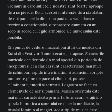
vremuri in care sufletele noastre sunt foarte aproape
de a se pierde. Rolul acestei fiinte este de a sta alaturi
de noi pana cei la din urma pasi si sa vada daca o
trezire a constientului, o renastere asumata cu un
scop in acord cu legile armonice ale universului este
posibila.
Din punct de vedere muzical, partituri de muzica din
Est si din Vest vor fi amestecate, juxtapuse. Structurile
muzicale occidentale (in mod special din perioada de
inceputuri si cea clasica) sunt caracterizate mai mult
de schimbari rapide intre inaltimi si adancimi abrupte,
momente pline de pace si climaxuri, puncte
culminante, emotii si senzatii. Legatura se face cu
elementele de aer si pamant. Muzica orientala este
mai mult caracterizata prin arta fermecarii, vrajirii, o
spirala hipnotica a sunetului ce duce la meditatie, la
ritualul feminin al magiei. Acest tip de muzica este