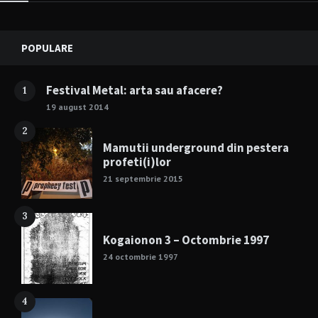
Widgets
POPULARE
Festival Metal: arta sau afacere?
1
19 august 2014
2
Mamutii underground din pestera
profeti(i)lor
21 septembrie 2015
3
Kogaionon 3 – Octombrie 1997
24 octombrie 1997
4