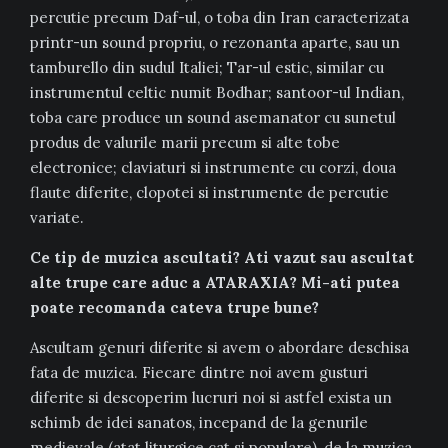
percutie precum Daf-ul, o toba din Iran caracterizata
printr-un sound propriu, o rezonanta aparte, sau un
tamburello din sudul Italiei; Tar-ul estic, similar cu
instrumentul celtic numit Bodhar; santoor-ul Indian,
toba care produce un sound asemanator cu sunetul
produs de valurile marii precum si alte tobe
electronice; claviaturi si instrumente cu corzi, doua
flaute diferite, clopotei si instrumente de percutie
variate.
Ce tip de muzica ascultati? Ati vazut sau ascultat
alte trupe care aduc a ATARAXIA? Mi-ati putea
poate recomanda cateva trupe bune?
Ascultam genuri diferite si avem o abordare deschisa
fata de muzica. Fiecare dintre noi avem gusturi
diferite si descoperim lucruri noi si astfel exista un
schimb de idei sanatos, incepand de la genurile
medievale (atat liturgice cat si populare), de la muzica