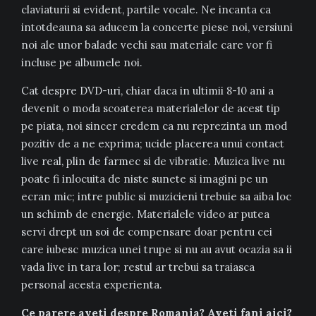
claviaturii si evident, partile vocale. Ne incanta ca
intotdeauna sa aducem la concerte piese noi, versiuni
noi ale unor balade vechi sau materiale care vor fi
incluse pe albumele noi.
Cat despre DVD-uri, chiar daca in ultimii 8-10 ani a
devenit o moda scoaterea materialelor de acest tip
pe piata, noi sincer credem ca nu reprezinta un mod
pozitiv de a ne exprima; ucide placerea unui contact
live real, plin de farmec si de vibratie. Muzica live nu
poate fi inlocuita de niste sunete si imagini pe un
ecran mic; intre public si muzicieni trebuie sa aiba loc
un schimb de energie. Materialele video ar putea
servi drept un soi de compensare doar pentru cei
care iubesc muzica unei trupe si nu au avut ocazia sa ii
vada live in tara lor; restul ar trebui sa traiasca
personal acesta experienta.
Ce parere aveti despre Romania? Aveti fani aici?