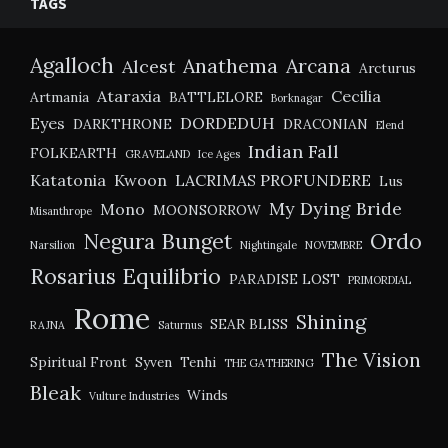
TAGS
Agalloch
Anathema
Arcana
Alcest
Arcturus
Ataraxia
Cecilia
Artmania
BATTLELORE
Borknagar
Eyes
DORDEDUH
DARKTHRONE
DRACONIAN
Elend
Indian Fall
FOLKEARTH
GRAVELAND
Ice Ages
Katatonia
Kwoon
LACRIMAS PROFUNDERE
Lus
My Dying Bride
Mono
MOONSORROW
Misanthrope
Negura Bunget
Ordo
Narsilion
Nightingale
NOVEMBRE
Rosarius Equilibrio
PARADISE LOST
PRIMORDIAL
Rome
Shining
SEAR BLISS
RAJNA
Saturnus
The Vision
Spiritual Front
Syven
Tenhi
THE GATHERING
Bleak
Winds
Vulture Industries