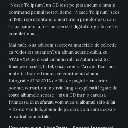
“Nosce Te Ipsum”, un CD iesit pe piata acum o luna si
continand primul nostru demo, “Nosce Te Ipsum” scos
in 1991, reprezentand o marturie a primilor pasi ca si
trupa; sunetul a fost masterizat digital iar grafica este
complet noua.
Mai mult, o sa aducem si cateva materiale de colectie
ca “Odos eis ouranon”, un album acustic dublu, cu
ATARAXIA pe discul cu numarul 1 si Autunna Et Sa
Rose pe discul 2; la fel, o sa avem si “Arcana Eco”, un
material foarte frumos ce contine un album
fotografic ATARAXIA de 164 de pagini – cu scrieri,
poeme, versuri, un interviu lung si explicatii legate de
toate albumele scoase – si un CD intr-o carcasa
frumoasa. Si in sfarsit, vom avea si albumul solo al lui
Vittorio Vandelli, album de pe care vom canta ceva si
in cadrul concertului.
Vom avea si un After Party… Sunteti interesati