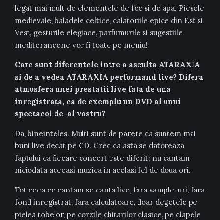
legat mai mult de elementele de foc si de apa. Piesele
medievale, baladele celtice, calatoriile epice din Est si
Vest, gesturile elegiace, parfumurile si sugestiile
mediteraneene vor fi toate pe meniu!
Care sunt diferentele intre a asculta ATARAXIA
si de a vedea ATARAXIA performand live? Difera
atmosfera unei prestatii live fata de una
inregistrata, ca de exemplu un DVD al unui
spectacol de-al vostru?
Da, bineinteles. Multi sunt de parere ca suntem mai
buni live decat pe CD. Cred ca asta se datoreaza
faptului ca fiecare concert este diferit; nu cantam
niciodata aceeasi muzica in acelasi fel de doua ori.
Tot ceea ce cantam se canta live, fara sample-uri, fara
fond inregistrat, fara calculatoare, doar degetele pe
pielea tobelor, pe corzile chitarilor clasice, pe clapele