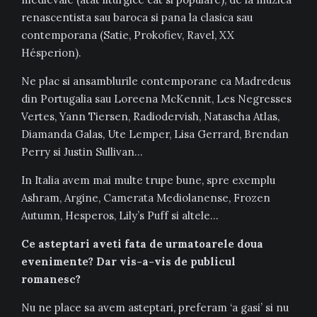
renascentista sau baroca si pana la clasica sau
contemporana (Satie, Prokofiev, Ravel, XX
Hésperion).
Ne plac si ansamblurile contemporane ca Madredeus
din Portugalia sau Loreena McKennit, Les Negresses
Vertes, Yann Tiersen, Radiodervish, Natascha Atlas,
Diamanda Galas, Ute Lemper, Lisa Gerrard, Brendan
Perry si Justin Sullivan…
In Italia avem mai multe trupe bune, spre exemplu
Ashram, Argine, Camerata Mediolanense, Frozen
Autumn, Hesperos, Lily’s Puff si altele…
Ce asteptari aveti fata de urmatoarele doua
evenimente? Dar vis-a-vis de publicul
romanesc?
Nu ne place sa avem asteptari, preferam ‘a gasi’ si nu