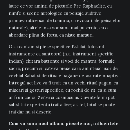
laute ce vor aminti de picturile Pre-Raphaelite, cu
nimfe si scene mitologice cu peisaje auditive
primavaratice sau de toamna, cu evocari ale peisajelor
naturale), altele insa vor suna mai puternic, cu o
abordare plina de forta, ca niste marsuri.
O sa cantam si piese specifice Estului, folosind
instrumente ca santoorul (n.a. instrument specific
Indian), chitara battente si voci de mantra, formule
sacre, precum si cateva piese care amintesc usor de
vechiul Sabat si de rituale pagane defasurate noaptea.
Intregul act live va fi trait ca un vechi ritual pagan, cu
miscari si gesturi specifice, cu rochii de rit, ca si cum
ar fi un cadou Zeitei si cosmosului. Cuvintele nu pot
substitui experienta traita live; astfel, totul se poate
trai dar nu si descrie.
Cum va suna noul album, piesele noi, influentele,