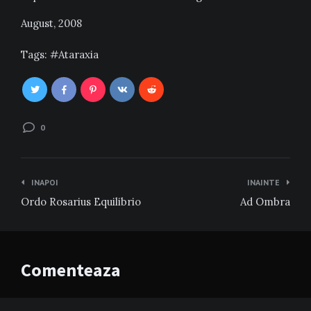
August, 2008
Tags:
Ataraxia
0
Navigare
INAPOI
INAINTE
în
Ordo Rosarius Equilibrio
Ad Ombra
articole
Comenteaza