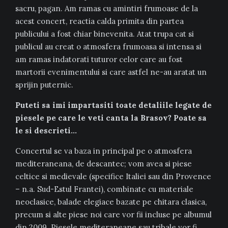
sacru, pagan. Am ramas cu amintiri frumoase de la
acest concert, reactia calda primita din partea
publicului a fost chiar binevenita. Atat trupa cat si
publicul au creat o atmosfera frumoasa si intensa si
am ramas indatorati tuturor celor care au fost
martorii evenimentului si care astfel ne-au aratat un
sprijin puternic.
Puteti sa imi impartasiti toate detaliile legate de
piesele pe care le veti canta la Brasov? Poate sa
le si descrieti…
Concertul se va baza in principal pe o atmosfera
mediteraneana, de descantec; vom avea si piese
celtice si medievale (specifice Italiei sau din Provence
– n.a. Sud-Estul Frantei), combinate cu materiale
neoclasice, balade elegiace bazate pe chitara clasica,
precum si alte piese noi care vor fii incluse pe albumul
din 2009. Piesele mediteraneane sau tribale vor fi