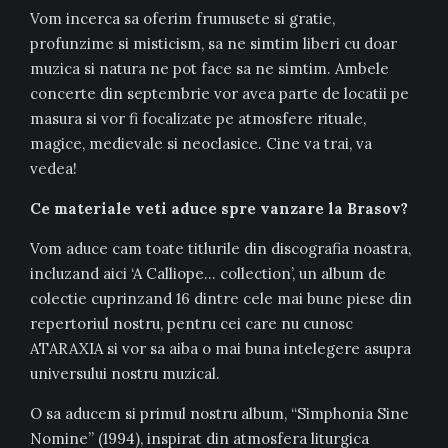
Vom incerca sa oferim frumusete si gratie,
profunzime si misticism, sa ne simtim liberi cu doar
muzica si natura ne pot face sa ne simtim. Ambele
concerte din septembrie vor avea parte de locatii pe
masura si vor fi focalizate pe atmosfere rituale,
magice, medievale si neoclasice. Cine va trai, va
vedea!
Ce materiale veti aduce spre vanzare la Brasov?
Vom aduce cam toate titlurile din discografia noastra,
incluzand aici ‘A Calliope… collection’, un album de
colectie cuprinzand 16 dintre cele mai bune piese din
repertoriul nostru, pentru cei care nu cunosc
ATARAXIA si vor sa aiba o mai buna intelegere asupra
universului nostru muzical.
O sa aducem si primul nostru album, “Simphonia Sine
Nomine” (1994), inspirat din atmosfera liturgica