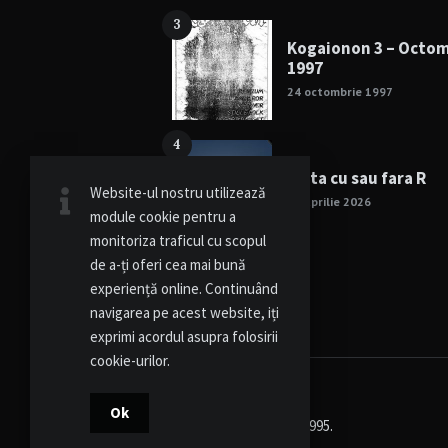
3
Kogaionon 3 – Octo
1997
24 octombrie 1997
4
Viata cu sau fara R
Website-ul nostru utilizează
15 aprilie 2026
module cookie pentru a
monitoriza traficul cu scopul
de a-ți oferi cea mai bună
experiență online. Continuând
navigarea pe acest website, iți
exprimi acordul asupra folosirii
cookie-urilor.
Ok
© Kogaionon - Since 1995.