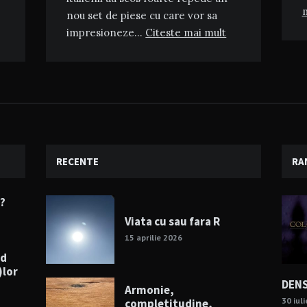
nou set de piese cu care vor sa
impresioneze…
Citeste mai mult
RECENTE
RA
e?
Viata cu sau fara R
15 aprilie 2026
nd
)lor
DENS
Armonie,
30 iul
completitudine,