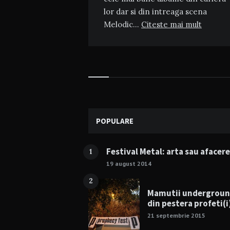
lor dar si din intreaga scena
Melodic…
Citeste mai mult
Widgets
POPULARE
Festival Metal: arta sau afacer
1
19 august 2014
2
Mamutii undergrou
din pestera profeti(i
21 septembrie 2015