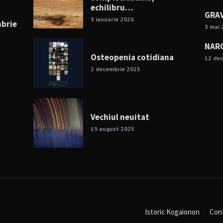
echilibru…
GRAV
3 ianuarie 2026
mbrie
3 mai 
NARG
Osteopenia cotidiana
12 de
2 decembrie 2025
Vechiul neuitat
19 august 2025
Istoric Kogaionon
Con