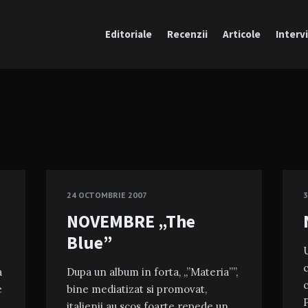
Editoriale
Recenzii
Articole
Intervi
24 OCTOMBRIE 2007
3
NOVEMBRE „The
Blue”
U
c
a
Dupa un album in forta, „”Materia””,
c
e
bine mediatizat si promovat,
italienii au scos foarte repede un