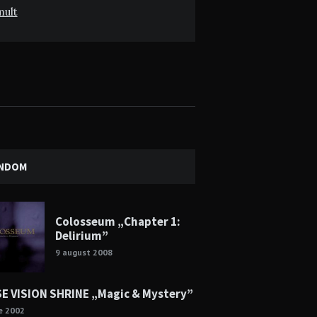
mult
NDOM
Colosseum „Chapter 1:
Delirium”
9 august 2008
E VISION SHRINE „Magic & Mystery”
ie 2002