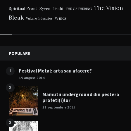
The Vision
Spiritual Front
Syven
Tenhi
THE GATHERING
Bleak
Winds
Vulture Industries
Widgets
POPULARE
Festival Metal: arta sau afacere?
1
19 august 2014
2
Mamutii underground din pestera
profeti(i)lor
21 septembrie 2015
3