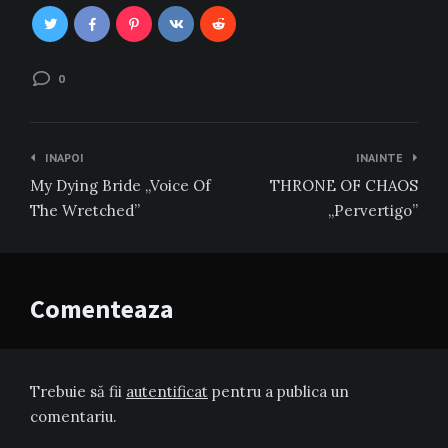
0
Navigare
INAPOI
INAINTE
în
My Dying Bride „Voice Of
THRONE OF CHAOS
articole
The Wretched”
„Pervertigo”
Comenteaza
Trebuie să fii
autentificat
pentru a publica un
comentariu.