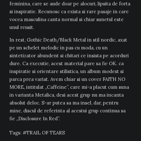
feminina, care se aude doar pe alocuri, lipsita de forta
si inspiratie. Recunosc ca exista si rare pasaje in care
vocea masculina canta normal si chiar sunetul este
unul reusit.
In rest, Gothic Death/Black Metal in stil nordic, axat
pe un schelet melodic in pas cu moda, cu un
sintetizator abundent si chitari ce insista pe acorduri
dure. Ca executie, acest material pare sa fie OK. ca
inspiratie si orientare stilistica, un album modest si
parca prea variat. Avem chiar si un cover FAITH NO
MORE, intitulat „Caffeine”, care mi-a placut cum suna
in varianta Metalica, desi acest grup nu ma incanta
absolut deloc. S-ar putea sa ma insel, dar, pentru
mine, discul de referinta al acestui grup continua sa
fie „Disclosure In Red”.
Tags:
TRAIL OF TEARS