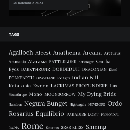
30 noiembrie 2024
TAGS
Agalloch
Anathema
Arcana
Alcest
Arcturus
Ataraxia
Cecilia
Artmania
BATTLELORE
Borknagar
Eyes
DORDEDUH
DARKTHRONE
DRACONIAN
Elend
Indian Fall
FOLKEARTH
GRAVELAND
Ice Ages
Katatonia
Kwoon
LACRIMAS PROFUNDERE
Lus
My Dying Bride
Mono
MOONSORROW
Misanthrope
Negura Bunget
Ordo
Narsilion
Nightingale
NOVEMBRE
Rosarius Equilibrio
PARADISE LOST
PRIMORDIAL
Rome
Shining
SEAR BLISS
RAJNA
Saturnus