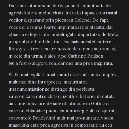
Dar cum minunea nu dureaza mult, combinatia de
agresivitate si melodicitate intra in impas, contrastul
vocilor disparand prin plecarea Helenei. De fapt,
vocea ei era una foarte impunatoare si placuta, dar
obsesia ei legata de modelingul a departat-o de Metal,
propriul site fiind destinat exclusiv acestei cariere.
Ronny s-a trezit ca are nevoie de o noua soprana si,
in cele din urma, a ales-o pe Cathrine Paulsen.
Nu a fost o alegere rea, dar nici una prea inspirata.
Sa fiu mai explicit, noul sound este mult mai complex,
mult mai bine interpretat, maturitatea
instrumentistilor se distinge din perfecta
sincronizare intre chitari, synth si baterie, dar atat.
aura melodica are de suferit, atmosfera Gothic cu
care ne obisnuise pana acum norvegienii a disparut,
secventele Death fiind mult mai pronuntate, vocea
masculina este prea agresiva in comparatie cu cea