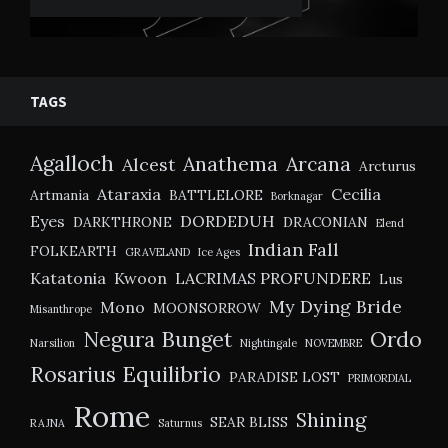
TAGS
Agalloch
Anathema
Arcana
Alcest
Arcturus
Ataraxia
Cecilia
Artmania
BATTLELORE
Borknagar
Eyes
DORDEDUH
DARKTHRONE
DRACONIAN
Elend
Indian Fall
FOLKEARTH
GRAVELAND
Ice Ages
Katatonia
Kwoon
LACRIMAS PROFUNDERE
Lus
My Dying Bride
Mono
MOONSORROW
Misanthrope
Negura Bunget
Ordo
Narsilion
Nightingale
NOVEMBRE
Rosarius Equilibrio
PARADISE LOST
PRIMORDIAL
Rome
Shining
SEAR BLISS
RAJNA
Saturnus