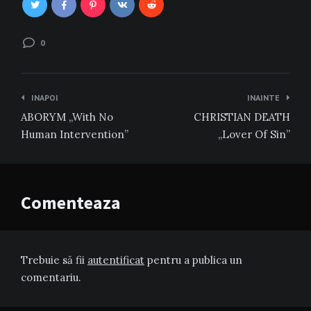
0
Navigare
INAPOI
INAINTE
în
ABORYM „With No
CHRISTIAN DEATH
articole
Human Intervention”
„Lover Of Sin”
Comenteaza
Trebuie să fii
autentificat
pentru a publica un
comentariu.