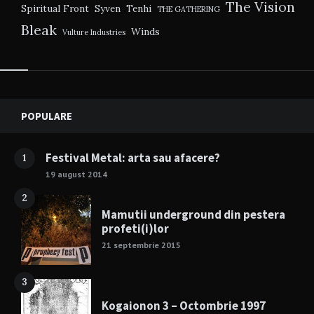
The Vision
Spiritual Front
Syven
Tenhi
THE GATHERING
Bleak
Winds
Vulture Industries
Widgets
POPULARE
Festival Metal: arta sau afacere?
1
19 august 2014
2
Mamutii underground din pestera
profeti(i)lor
21 septembrie 2015
3
Kogaionon 3 – Octombrie 1997