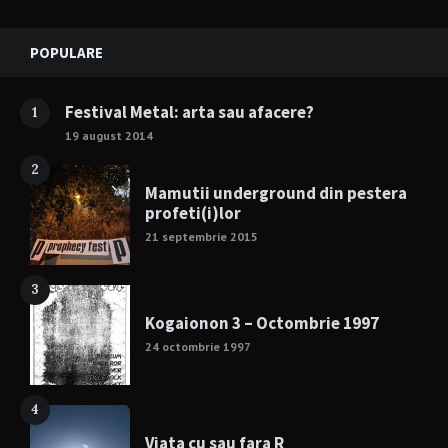
Widgets
POPULARE
Festival Metal: arta sau afacere?
1
19 august 2014
2
Mamutii underground din pestera
profeti(i)lor
21 septembrie 2015
3
Kogaionon 3 – Octombrie 1997
24 octombrie 1997
4
Viata cu sau fara R