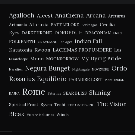
Agalloch
Anathema
Arcana
Alcest
Arcturus
Ataraxia
Cecilia
Artmania
BATTLELORE
Borknagar
Eyes
DORDEDUH
DARKTHRONE
DRACONIAN
Elend
Indian Fall
FOLKEARTH
GRAVELAND
Ice Ages
Katatonia
Kwoon
LACRIMAS PROFUNDERE
Lus
My Dying Bride
Mono
MOONSORROW
Misanthrope
Negura Bunget
Ordo
Narsilion
Nightingale
NOVEMBRE
Rosarius Equilibrio
PARADISE LOST
PRIMORDIAL
Rome
Shining
SEAR BLISS
RAJNA
Saturnus
The Vision
Spiritual Front
Syven
Tenhi
THE GATHERING
Bleak
Winds
Vulture Industries