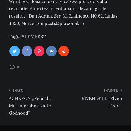
Word poe doua coloane si cateva poze de slaba
rezolutie. Apreciez intentia, sunt dezamagit de
rezultat ! Dan Adrian, Str. M. Eminescu N0.62, Ludus
4350, Mures, tempests@personal.ro
Tags:
TEMPEST
0
Navigare
INAPOI
INAINTE
în
ACHERON „Rebirth:
RIVENDELL „Elven
articole
Metamorphosis into
Tears”
Godhood”