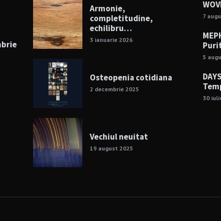
WOVE
Armonie,
7 augu
completitudine,
echilibru…
MEPH
3 ianuarie 2026
mbrie
Puri
5 aug
DAYS
Osteopenia cotidiana
Temp
2 decembrie 2025
30 iul
Vechiul neuitat
19 august 2025