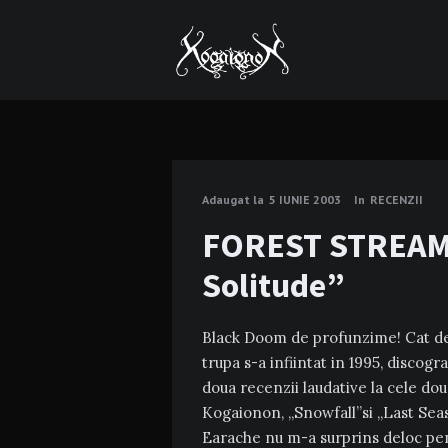
Adaugat la
5 IUNIE 2003
In
RECENZII
FOREST STREAM 
Solitude”
Black Doom de profunzime! Cat de t
trupa s-a infiintat in 1995, discog
doua recenzii laudative la cele d
Kogaionon, „Snowfall”si „Last Seas
Earache nu m-a surprins deloc pent