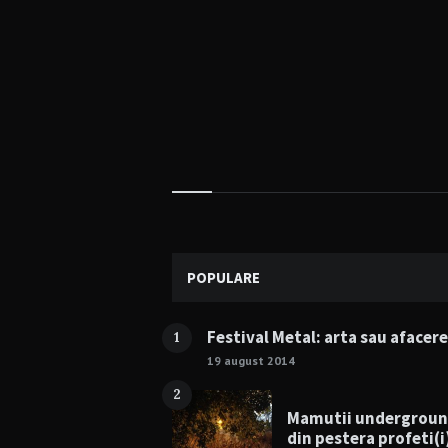
Widgets
POPULARE
Festival Metal: arta sau afacer
1
19 august 2014
2
Mamutii undergrou
din pestera profeti(i