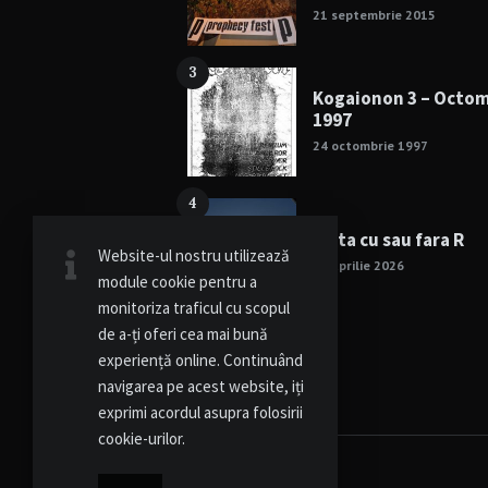
21 septembrie 2015
3
Kogaionon 3 – Octo
1997
24 octombrie 1997
4
Viata cu sau fara R
Website-ul nostru utilizează
15 aprilie 2026
module cookie pentru a
monitoriza traficul cu scopul
de a-ți oferi cea mai bună
experiență online. Continuând
navigarea pe acest website, iți
exprimi acordul asupra folosirii
cookie-urilor.