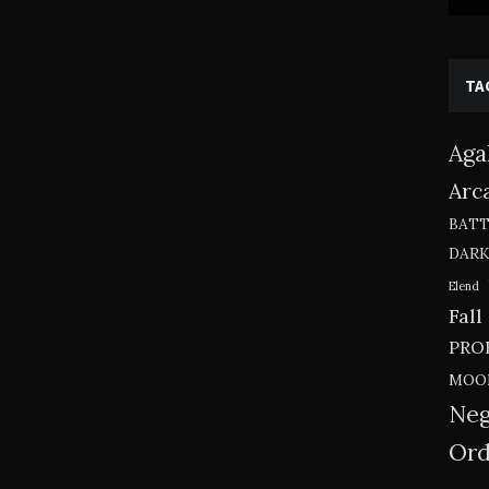
TA
Aga
Arc
BAT
DAR
Elend
Fall
PRO
MOO
Neg
Ord