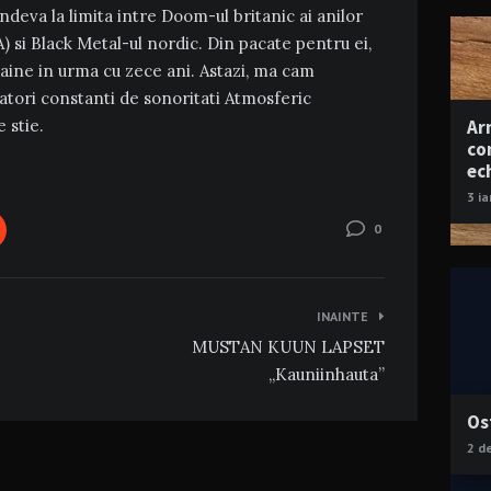
ndeva la limita intre Doom-ul britanic ai anilor
i Black Metal-ul nordic. Din pacate pentru ei,
paine in urma cu zece ani. Astazi, ma cam
tatori constanti de sonoritati Atmosferic
Ar
 stie.
co
ec
3 i
0
INAINTE
MUSTAN KUUN LAPSET
„Kauniinhauta”
Os
2 d