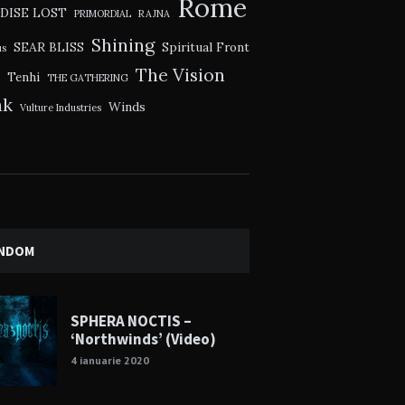
Rome
DISE LOST
PRIMORDIAL
RAJNA
Shining
SEAR BLISS
Spiritual Front
us
The Vision
Tenhi
THE GATHERING
ak
Winds
Vulture Industries
NDOM
SPHERA NOCTIS –
‘Northwinds’ (Video)
4 ianuarie 2020