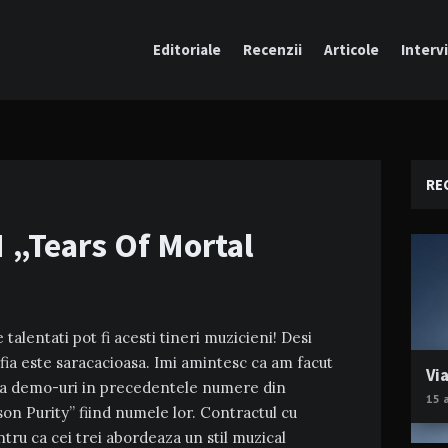
Editoriale
Recenzii
Articole
Intervi
RE
„Tears Of Mortal
alentati pot fi acesti tineri muzicieni! Desi
rafia este saracacioasa. Imi amintesc ca am facut
Via
oua demo-uri in precedentele numere din
15 
on Purity” fiind numele lor. Contractul cu
ru ca cei trei abordeaza un stil muzical