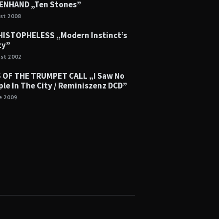
NHAND „Ten Stones”
st 2008
ISTOPHELESS „Modern Instinct’s
ty”
ust 2002
 OF THE TRUMPET CALL „I Saw No
le In The City / Reminiszenz DCD”
ie 2009