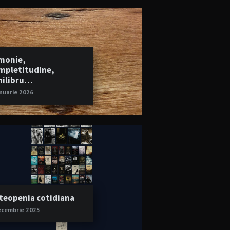
monie,
mpletitudine,
hilibru…
anuarie 2026
teopenia cotidiana
ecembrie 2025