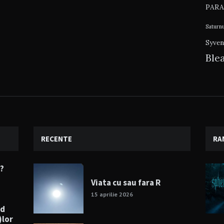
PARA
Saturn
Syven
Ble
RECENTE
RA
e?
Viata cu sau fara R
15 aprilie 2026
nd
)lor