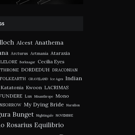
GS
lloch
Anathema
Alcest
ana
Ataraxia
Arcturus
Artmania
Cecilia Eyes
TLELORE
Borknagar
DORDEDUH
KTHRONE
DRACONIAN
Indian
FOLKEARTH
GRAVELAND
Ice Ages
Katatonia
Kwoon
LACRIMAS
FUNDERE
Mono
Lus
Misanthrope
My Dying Bride
NSORROW
Narsilion
ura Bunget
Nightingale
NOVEMBRE
o Rosarius Equilibrio