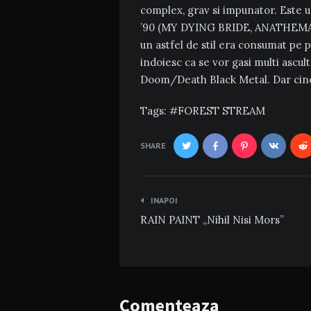
complex, grav si impunator. Este u
’90 (MY DYING BRIDE, ANATHEMA) s
un astfel de stil era consumat pe 
indoiesc ca se vor gasi multi ascul
Doom/Death Black Metal. Dar cine
Tags:
FOREST STREAM
SHARE
Navigare
INAPOI
în
RAIN PAINT „Nihil Nisi Mors”
articole
Comenteaza