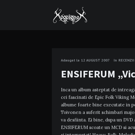
Adaugat la
12 AUGUST 2007
In
RECENZII
ENSIFERUM „Vic
Inca un album asteptat de intreaga
cei fascinati de Epic Folk Viking 
albume foarte bine executate in pe
Toivonen a suferit schimbari majo
va desfiinta. Ei bine, dupa un DVD 
ENSIFERUM scoate un MCD si acum 
si interpretat! Heavy, Folk, Melodi