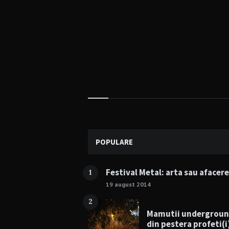
Widgets
POPULARE
Festival Metal: arta sau afacer
1
19 august 2014
2
Mamutii undergrou
din pestera profeti(i