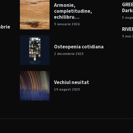
GREE
Armonie,
Dark
completitudine,
echilibru…
5 aug
3 ianuarie 2026
mbrie
RIVE
3 mai 
Osteopenia cotidiana
2 decembrie 2025
Vechiul neuitat
19 august 2025