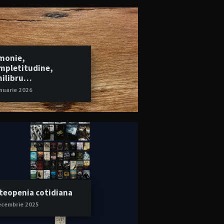
monie,
mpletitudine,
hilibru…
anuarie 2026
teopenia cotidiana
ecembrie 2025