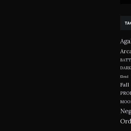
TA
Aga
Arc
BAT
DAR
Elend
Fall
PRO
MOO
Neg
Ord