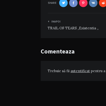
SHARE
Navigare
INAPOI
în
TRAIL OF TEARS „Existentia „
articole
Comenteaza
Trebuie să fii
autentificat
pentru a 