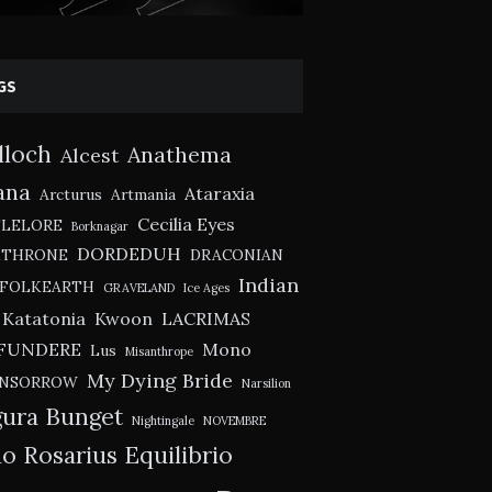
GS
lloch
Anathema
Alcest
ana
Ataraxia
Arcturus
Artmania
Cecilia Eyes
TLELORE
Borknagar
DORDEDUH
KTHRONE
DRACONIAN
Indian
FOLKEARTH
GRAVELAND
Ice Ages
Katatonia
Kwoon
LACRIMAS
FUNDERE
Mono
Lus
Misanthrope
My Dying Bride
NSORROW
Narsilion
ura Bunget
Nightingale
NOVEMBRE
o Rosarius Equilibrio