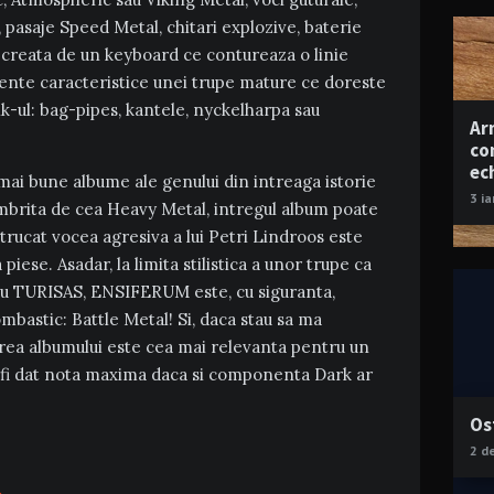
, pasaje Speed Metal, chitari explozive, baterie
creata de un keyboard ce contureaza o linie
mente caracteristice unei trupe mature ce doreste
k-ul: bag-pipes, kantele, nyckelharpa sau
Ar
co
ec
 mai bune albume ale genului din intreaga istorie
3 i
 umbrita de cea Heavy Metal, intregul album poate
ntrucat vocea agresiva a lui Petri Lindroos este
iese. Asadar, la limita stilistica a unor trupe ca
TURISAS, ENSIFERUM este, cu siguranta,
ombastic: Battle Metal! Si, daca stau sa ma
ea albumului este cea mai relevanta pentru un
 fi dat nota maxima daca si componenta Dark ar
Os
2 d