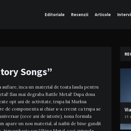
Editoriale
Recenzii
Articole
Intervi
RE
tory Songs”
 suflare, inca un material de toata lauda pentru
Metal! Sau mai degraba Battle Metal! Dupa doua
ste opt ani de activitate, trupa lui Markus
re de componenta si chiar s-a crezut ca trupa se
Via
aniversar (zece ani de istorie), noua formula
15 
apare un nou material, al naibii de bine gandit
c, Atmospheric sau Viking Metal, voci guturale,