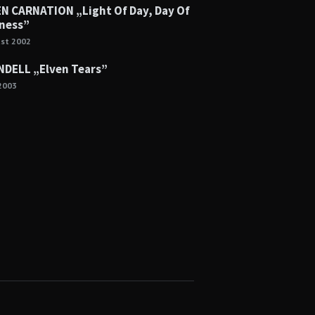
N CARNATION „Light Of Day, Day Of
ness”
ust 2002
NDELL „Elven Tears”
2003