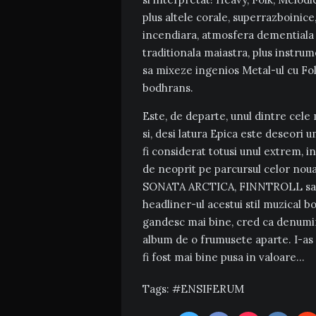
plus altele corale, superrazboinice
incendiara, atmosfera dementiala 
traditionala maiastra, plus instru
sa mixeze ingenios Metal-ul cu Fol
bodhrans.
Este, de departe, unul dintre cele
si, desi latura Epica este deseori
fi considerat totusi unul extrem, i
de neoprit pe parcursul celor noua p
SONATA ARCTICA, FINNTROLL sau 
headliner-ul acestui stil muzical b
gandesc mai bine, cred ca denumir
album de o frumusete aparte. I-as
fi fost mai bine pusa in valoare…
Tags:
ENSIFERUM