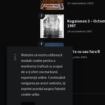
21 septembrie 2015
3
Kogaionon 3 – Octo
1997
24 octombrie 1997
4
Viata cu sau fara R
Website-ul nostru utilizează
15 aprilie 2026
module cookie pentru a
monitoriza traficul cu scopul
de a-ți oferi cea mai bună
experiență online. Continuând
navigarea pe acest website, iți
exprimi acordul asupra folosirii
cookie-urilor.