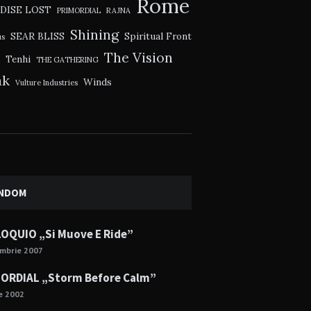
Rome
DISE LOST
PRIMORDIAL
RAJNA
Shining
SEAR BLISS
Spiritual Front
us
The Vision
Tenhi
THE GATHERING
ak
Winds
Vulture Industries
NDOM
OQUIO „Si Muove E Ride”
mbrie 2007
ORDIAL „Storm Before Calm”
ie 2002