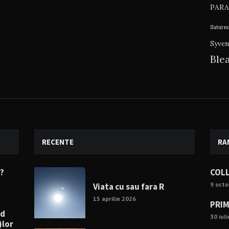
PARA
Saturn
Syven
Ble
RECENTE
RA
e?
COLL
9 octo
Viata cu sau fara R
15 aprilie 2026
PRIM
nd
30 iul
)lor