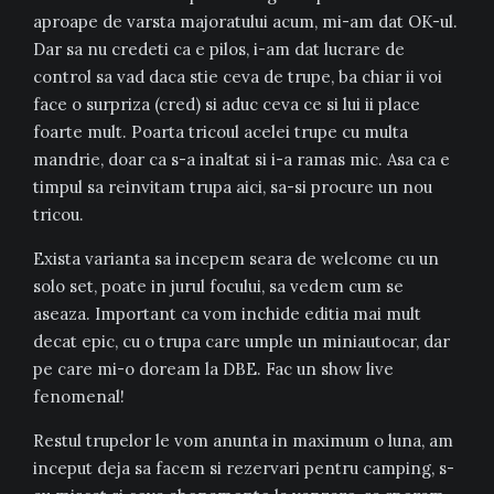
aproape de varsta majoratului acum, mi-am dat OK-ul.
Dar sa nu credeti ca e pilos, i-am dat lucrare de
control sa vad daca stie ceva de trupe, ba chiar ii voi
face o surpriza (cred) si aduc ceva ce si lui ii place
foarte mult. Poarta tricoul acelei trupe cu multa
mandrie, doar ca s-a inaltat si i-a ramas mic. Asa ca e
timpul sa reinvitam trupa aici, sa-si procure un nou
tricou.
Exista varianta sa incepem seara de welcome cu un
solo set, poate in jurul focului, sa vedem cum se
aseaza. Important ca vom inchide editia mai mult
decat epic, cu o trupa care umple un miniautocar, dar
pe care mi-o doream la DBE. Fac un show live
fenomenal!
Restul trupelor le vom anunta in maximum o luna, am
inceput deja sa facem si rezervari pentru camping, s-