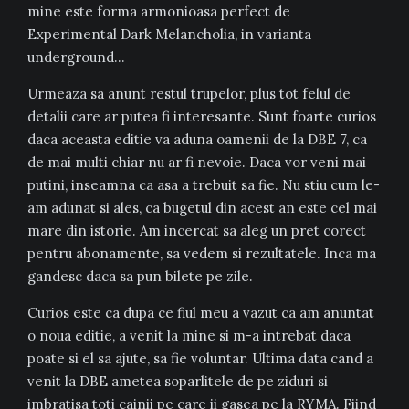
mine este forma armonioasa perfect de
Experimental Dark Melancholia, in varianta
underground…
Urmeaza sa anunt restul trupelor, plus tot felul de
detalii care ar putea fi interesante. Sunt foarte curios
daca aceasta editie va aduna oamenii de la DBE 7, ca
de mai multi chiar nu ar fi nevoie. Daca vor veni mai
putini, inseamna ca asa a trebuit sa fie. Nu stiu cum le-
am adunat si ales, ca bugetul din acest an este cel mai
mare din istorie. Am incercat sa aleg un pret corect
pentru abonamente, sa vedem si rezultatele. Inca ma
gandesc daca sa pun bilete pe zile.
Curios este ca dupa ce fiul meu a vazut ca am anuntat
o noua editie, a venit la mine si m-a intrebat daca
poate si el sa ajute, sa fie voluntar. Ultima data cand a
venit la DBE ametea soparlitele de pe ziduri si
imbratisa toti cainii pe care ii gasea pe la RYMA. Fiind