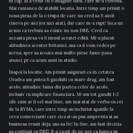
in cap. Si a venit cu o imagine dark, care m-a convins.
Mai ramanea de stabilit locatia. Intre timp am primit o
noua piesa de la o trupa de care nu cred sa fi auzit
cineva pe aici (eu nici atat), dar care m-a rupt! Inca un
semn ca trebuia sa existe un nou DBE. Cred ca
aceasta piesa va fi imnul acestei editii. Mi-a placut
atitudinea acestor britanici, asa ca ii vom vedea pe
scena, sper sa scoata mai multe piese faine pana
atunci, pt ca acum sunt in studio.
Inapoi la locatie. Am primit asigurari ca in cetatea
Oradea am putea fi gazduiti cu mare drag, am fost
acolo, atitudine faina din partea celor de acolo,
inclusiv cu implicare financiara. M-am tot gandit 1-2
zile cum ar fi cel mai bine, am mai stat de vorba cu cei
de la RYMA, care intre timp au inchiriat spatiile la
ceva comercianti care cica si-au pus amprenta si au
business reusit deja, asa sa fie! In fine, am luat decizia
sa continui cu DBE! S-a vazut de pe net ca lumea isi