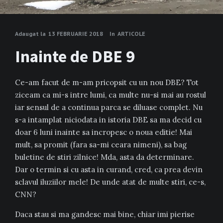
Adaugat la
13 FEBRUARIE 2018
In
ARTICOLE
Inainte de DBE 9
Ce-am facut de m-am pricopsit cu un nou DBE? Tot
ziceam ca mi-s intre lumi, ca multe nu-si mai au rostul
iar sensul de a continua parca se diluase complet. Nu
s-a intamplat niciodata in istoria DBE sa ma decid cu
doar 6 luni inainte sa incropesc o noua editie! Mai
mult, sa promit (fara sa-mi ceara nimeni), sa bag
buletine de stiri zilnice! Mda, asta da determinare.
Dar o termin si cu asta in curand, cred, ca prea devin
sclavul iluziilor mele! De unde atat de multe stiri, ce-s,
CNN?
Daca stau si ma gandesc mai bine, chiar imi pierise