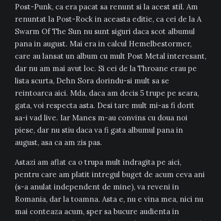
Post-Punk, ca era pacat sa renunt si la acest stil. Am
renuntat la Post-Rock in aceasta editie, ca cei de la A
Swarm Of The Sun nu sunt siguri daca scot albumul
pana in august. Mai era in calcul Hemelbestormer,
care au lansat un album cu mult Post Metal interesant,
dar nu am mai avut loc. Si cei de la Throane erau pe
lista scurta, Dehn Sora dorindu-si mult sa se
reintoarca aici. Mda, daca am decis 5 trupe pe seara,
gata, voi respecta asta. Desi tare mult mi-as fi dorit
sa-i vad live. Iar Manes m-au convins cu doua noi
piese, dar nu stiu daca va fi gata albumul pana in
august, asa ca am zis pas.
Astazi am aflat ca o trupa mult indragita pe aici,
pentru care am platit intregul buget de acum ceva ani
(s-a anulat independent de mine), va reveni in
Romania, dar la toamna. Asta e, nu e vina mea, nici nu
mai conteaza acum, sper sa bucure audienta in