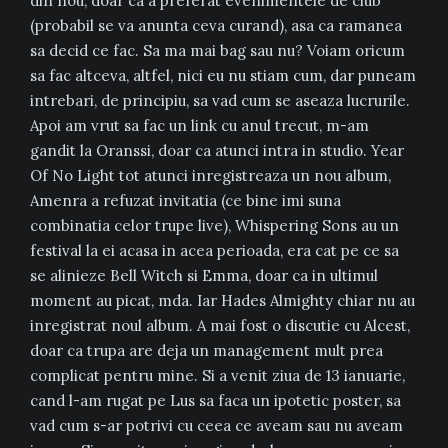
din nou, doar ca a preferat evenimentele de club
(probabil se va anunta ceva curand), asa ca ramanea
sa decid ce fac. Sa ma mai bag sau nu? Voiam oricum
sa fac altceva, altfel, nici eu nu stiam cum, dar puneam
intrebari, de principiu, sa vad cum se aseaza lucrurile.
Apoi am vrut sa fac un link cu anul trecut, m-am
gandit la Oranssi, doar ca atunci intra in studio. Year
Of No Light tot atunci inregistreaza un nou album,
Amenra a refuzat invitatia (ce bine imi suna
combinatia celor trupe live), Whispering Sons au un
festival la ei acasa in acea perioada, era cat pe ce sa
se alinieze Bell Witch si Emma, doar ca in ultimul
moment au picat, mda. Iar Hades Almighty chiar nu au
inregistrat noul album. A mai fost o discutie cu Alcest,
doar ca trupa are deja un management mult prea
complicat pentru mine. Si a venit ziua de 13 ianuarie,
cand l-am rugat pe Lus sa faca un ipotetic poster, sa
vad cum s-ar potrivi cu ceea ce aveam sau nu aveam