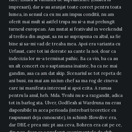
impresari), dar s-au aranjat toate corect pentru toata
lumea, in sensul ca eu nu am impus conditii, nu am
oferit mai mult si astfel trupa nu si-a mai prelungit
turneul european. Am mutat si festivalul in weekendul
al treilea din august, sa nu se suprapuna cu altul, sa fie
bine si sa-mi vad de treaba mea. Apoi era varianta cu
Urfaust, care tot isi doreste sa cante la noi, doar ca
indecizia lor m-a terminat psihic. Ba ca vin, ba ca au
un alt concert cu o saptamana inainte, ba ca ne mai
gandim, asa ca am dat skip. Scenariul se tot repeta de
ani buni, nu mai am niciun chef sa ma rog de cineva
care isi manifesta interesul si apoi ezita. A ramas
pentru la anul, heh. Mda. Tenhi nu s-a razgandit, adica
tot in barlog sta. Ulver, Godflesh si Wardruna nu erau
disponibile in acea perioada (intrebari teoretice cu
raspunsuri deja cunoscute), in schimb Slowdive era,
dar DBE e prea mic pt asa ceva, Bohren era cat pe ce,