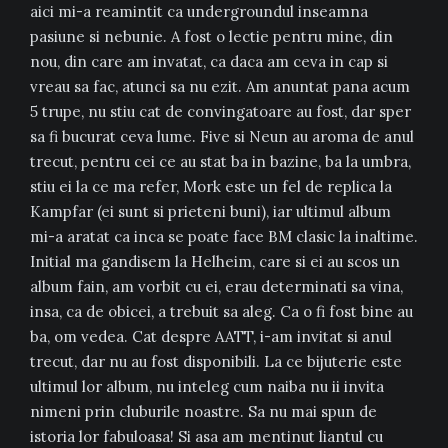
aici mi-a reamintit ca undergroundul inseamna
pasiune si nebunie. A fost o lectie pentru mine, din
nou, din care am invatat, ca daca am ceva in cap si
vreau sa fac, atunci sa nu ezit. Am anuntat pana acum
5 trupe, nu stiu cat de convingatoare au fost, dar sper
sa fi bucurat ceva lume. Five si Neun au aroma de anul
trecut, pentru cei ce au stat ba in bazine, ba la umbra,
stiu ei la ce ma refer, Mork este un fel de replica la
Kampfar (ei sunt si prieteni buni), iar ultimul album
mi-a aratat ca inca se poate face BM clasic la inaltime.
Initial ma gandisem la Helheim, care si ei au scos un
album fain, am vorbit cu ei, erau determinati sa vina,
insa, ca de obicei, a trebuit sa aleg. Ca o fi fost bine au
ba, om vedea. Cat despre AATT, i-am invitat si anul
trecut, dar nu au fost disponibili. La ce bijuterie este
ultimul lor album, nu inteleg cum naiba nu ii invita
nimeni prin cluburile noastre. Sa nu mai spun de
istoria lor fabuloasa! Si asa am mentinut liantul cu