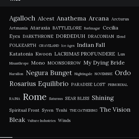
Agalloch
Anathema
Arcana
Alcest
Arcturus
Ataraxia
Cecilia
Artmania
BATTLELORE
Borknagar
Eyes
DORDEDUH
DARKTHRONE
DRACONIAN
Elend
Indian Fall
FOLKEARTH
GRAVELAND
Ice Ages
Katatonia
Kwoon
LACRIMAS PROFUNDERE
Lus
My Dying Bride
Mono
MOONSORROW
Misanthrope
Negura Bunget
Ordo
Narsilion
Nightingale
NOVEMBRE
Rosarius Equilibrio
PARADISE LOST
PRIMORDIAL
Rome
Shining
SEAR BLISS
RAJNA
Saturnus
The Vision
Spiritual Front
Syven
Tenhi
THE GATHERING
Bleak
Winds
Vulture Industries