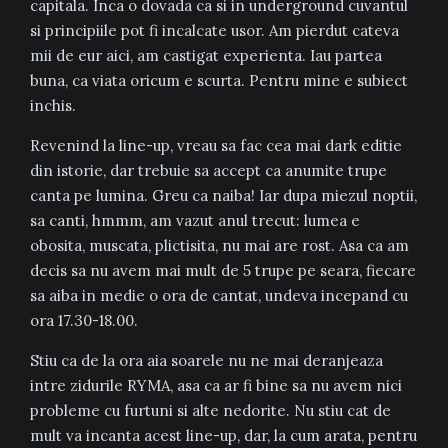
capitala. Inca o dovada ca si in underground cuvantul
si principiile pot fi incalcate usor. Am pierdut cateva
mii de eur aici, am castigat experienta. Iau partea
buna, ca viata oricum e scurta. Pentru mine e subiect
inchis.
Revenind la line-up, vreau sa fac cea mai dark editie
din istorie, dar trebuie sa accept ca anumite trupe
canta pe lumina. Greu ca naiba! Iar dupa miezul noptii,
sa canti, hmmm, am vazut anul trecut: lumea e
obosita, muscata, plictisita, nu mai are rost. Asa ca am
decis sa nu avem mai mult de 5 trupe pe seara, fiecare
sa aiba in medie o ora de cantat, undeva incepand cu
ora 17.30-18.00.
Stiu ca de la ora aia soarele nu ne mai deranjeaza
intre zidurile RYMA, asa ca ar fi bine sa nu avem nici
probleme cu furtuni si alte nedorite. Nu stiu cat de
mult va incanta acest line-up, dar, la cum arata, pentru