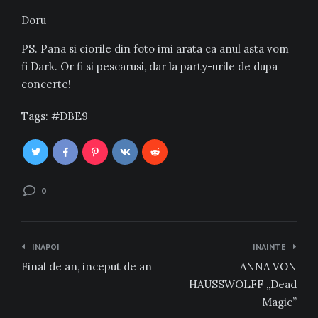
Doru
PS. Pana si ciorile din foto imi arata ca anul asta vom
fi Dark. Or fi si pescarusi, dar la party-urile de dupa
concerte!
Tags:
DBE9
0
Navigare
INAPOI
INAINTE
în
Final de an, inceput de an
ANNA VON
articole
HAUSSWOLFF „Dead
Magic”