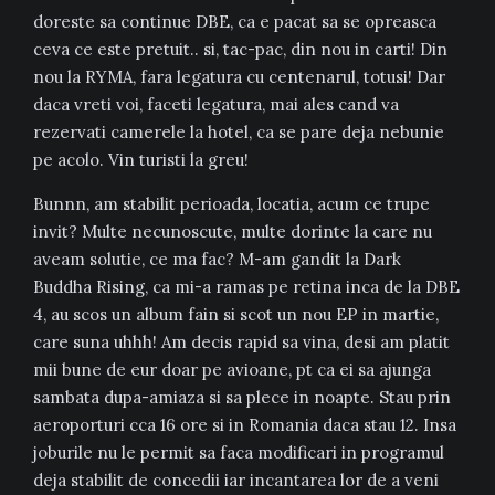
doreste sa continue DBE, ca e pacat sa se opreasca
ceva ce este pretuit.. si, tac-pac, din nou in carti! Din
nou la RYMA, fara legatura cu centenarul, totusi! Dar
daca vreti voi, faceti legatura, mai ales cand va
rezervati camerele la hotel, ca se pare deja nebunie
pe acolo. Vin turisti la greu!
Bunnn, am stabilit perioada, locatia, acum ce trupe
invit? Multe necunoscute, multe dorinte la care nu
aveam solutie, ce ma fac? M-am gandit la Dark
Buddha Rising, ca mi-a ramas pe retina inca de la DBE
4, au scos un album fain si scot un nou EP in martie,
care suna uhhh! Am decis rapid sa vina, desi am platit
mii bune de eur doar pe avioane, pt ca ei sa ajunga
sambata dupa-amiaza si sa plece in noapte. Stau prin
aeroporturi cca 16 ore si in Romania daca stau 12. Insa
joburile nu le permit sa faca modificari in programul
deja stabilit de concedii iar incantarea lor de a veni