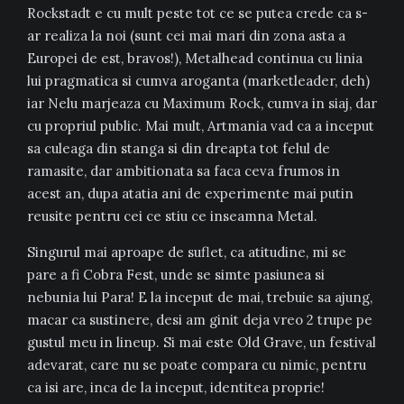
Rockstadt e cu mult peste tot ce se putea crede ca s-
ar realiza la noi (sunt cei mai mari din zona asta a
Europei de est, bravos!), Metalhead continua cu linia
lui pragmatica si cumva aroganta (marketleader, deh)
iar Nelu marjeaza cu Maximum Rock, cumva in siaj, dar
cu propriul public. Mai mult, Artmania vad ca a inceput
sa culeaga din stanga si din dreapta tot felul de
ramasite, dar ambitionata sa faca ceva frumos in
acest an, dupa atatia ani de experimente mai putin
reusite pentru cei ce stiu ce inseamna Metal.
Singurul mai aproape de suflet, ca atitudine, mi se
pare a fi Cobra Fest, unde se simte pasiunea si
nebunia lui Para! E la inceput de mai, trebuie sa ajung,
macar ca sustinere, desi am ginit deja vreo 2 trupe pe
gustul meu in lineup. Si mai este Old Grave, un festival
adevarat, care nu se poate compara cu nimic, pentru
ca isi are, inca de la inceput, identitea proprie!