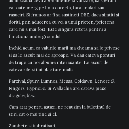
au miscat si ceva abonamente la vanzare, sa speram
ca toate merg pe linia corecta, fara anulari sau
rasuciri. Si frumos ar fi sa sustineti DBE, daca simtiti si
doriti, prin aducerea cu voi a unui prieten/prietena
care nu a mai fost. Este singura reteta pentru a
functiona undergroundul.
Inchid acum, ca valurile marii ma cheama sa le privesc
si sa le ascult mai de aproape. Va dau cateva ponturi
de trupe cu noi albume interesante. Le ascult de
cateva zile si imi plac tare mult:
Parzival, Spurv, Lumnos, Messa, Coldawn, Lenore S.
Fingers, Hypno5e. Si Wallachia are cateva piese
dragute, btw.
Cam atat pentru astazi, ne reauzim la buletinul de
stiri, cat o mai tine si el.
Zambete si imbratisari,