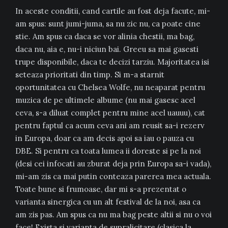
In aceste conditii, cand cartile au fost deja facute, mi-
am spus: sunt jumi-juma, sa nu zic nu, ca poate cine
stie. Am spus ca daca se vor alinia chestii, ma bag,
daca nu, aia e, nu-i niciun bai. Greeu sa mai gasesti
trupe disponibile, daca te decizi tarziu. Majoritatea isi
seteaza prioritati din timp. Si m-a starnit
oportunitatea cu Chelsea Wolfe, nu neaparat pentru
muzica de pe ultimele albume (nu mai gasesc acel
ceva, s-a diluat complet pentru mine acel uauuu), cat
pentru faptul ca acum ceva ani am reusit sa-i rezerv
in Europa, doar ca am decis apoi sa iau o pauza cu
DBE. Si pentru ca toata lumea ii doreste si pe la noi
(desi cei infocati au zburat deja prin Europa sa-i vada),
mi-am zis ca mai putin conteaza parerea mea actuala.
Toate bune si frumoase, dar mi s-a prezentat o
varianta sinergica cu un alt festival de la noi, asa ca
am zis pas. Am spus ca nu ma bag peste altii si nu o voi
face! Exista si varianta de supralicitare (clasica la