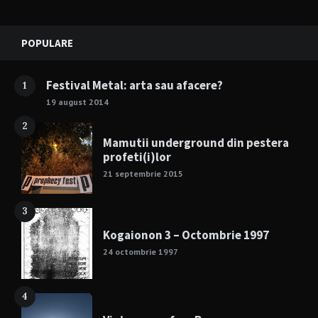
Widgets
POPULARE
Festival Metal: arta sau afacere?
1
19 august 2014
2
Mamutii underground din pestera
profeti(i)lor
21 septembrie 2015
3
Kogaionon 3 – Octombrie 1997
24 octombrie 1997
4