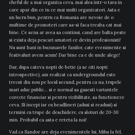
cheful de a mai organiza ceva, mai ales intr-o tara in
care apar din ce in ce mai multi organizatori. Asta e
un lucru bun, pentru ca Romania are nevoie de o
multime de promoteri care sa-si faca treaba cat mai
bine. Ce sens ar avea sa continui, cand are balta peste
si exista deja pescari amatori ce devin profesionisti!
Nu sunt bani in buzunarele fanilor, cate evenimente si
festivaluri avem acum! Dar bine ca e de unde alege!
Dar, dupa cateva nopti de betie (a se citi nopti
introspective), am realizat ca undergroundul este
trecut din nou pe locul secund, pentru ca na, trupele
mari aduc public… si e normal sa gasesti variantele
corecte financiar si pentru vizibilitate, sa functioneze
ceva. Si incepi iar cu headlineri (adusi si readusi) si
termini cu trupe de deschidere, cu sloturi de 20-30
min. Probabil ca asta e reteta la noi!
Vad ca Sandor are deja evenimentele lui, Mihu la fel,