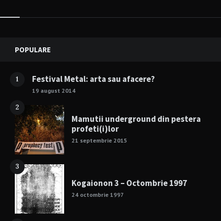
Widgets
POPULARE
Festival Metal: arta sau afacere?
1
19 august 2014
2
Mamutii underground din pestera
profeti(i)lor
21 septembrie 2015
3
Kogaionon 3 – Octombrie 1997
24 octombrie 1997