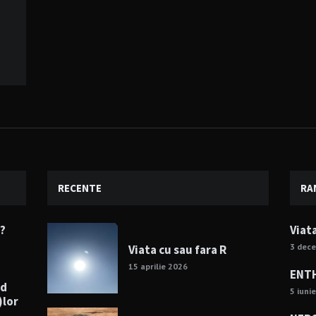
RECENTE
RA
e?
Viat
3 dec
Viata cu sau fara R
15 aprilie 2026
ENTH
nd
5 iuni
)lor