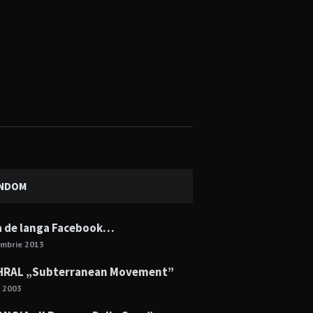
NDOM
a de langa Facebook…
embrie 2013
RAL „Subterranean Movement”
e 2003