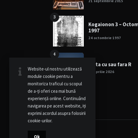
21 septembrie 2015
3
Kogaionon 3 – Octo
1997
24 octombrie 1997
4
Viata cu sau fara R
Website-ul nostru utilizează
15 aprilie 2026
module cookie pentru a
monitoriza traficul cu scopul
de a-ți oferi cea mai bună
experiență online. Continuând
navigarea pe acest website, iți
exprimi acordul asupra folosirii
cookie-urilor.
Ok