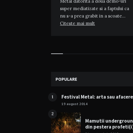
Metal datorita a doua demo-uri
super mediatizate si a faptului ca
nu s-a prea grabit in a scoate…
Citeste mai mult
Widgets
POPULARE
Festival Metal: arta sau afacer
1
19 august 2014
2
Mamutii undergrou
din pestera profeti(i