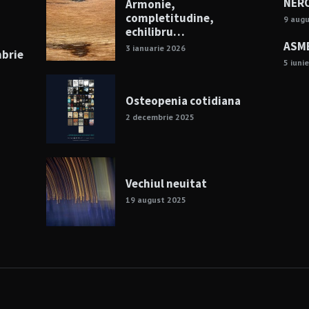
NERO
Armonie,
completitudine,
9 aug
echilibru…
ASME
3 ianuarie 2026
mbrie
5 iuni
Osteopenia cotidiana
2 decembrie 2025
Vechiul neuitat
19 august 2025