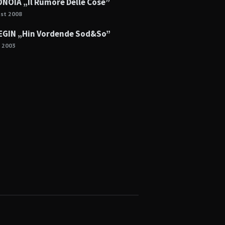
NOIA „Il Rumore Delle Cose”
ust 2008
GIN „Hin Vordende Sod&So”
e 2003