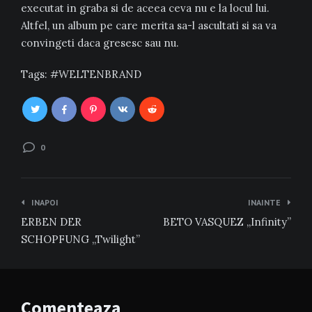
executat in graba si de aceea ceva nu e la locul lui.
Altfel, un album pe care merita sa-l ascultati si sa va
convingeti daca gresesc sau nu.
Tags:
WELTENBRAND
0
Navigare
INAPOI
INAINTE
în
ERBEN DER
BETO VASQUEZ „Infinity”
articole
SCHOPFUNG „Twilight”
Comenteaza