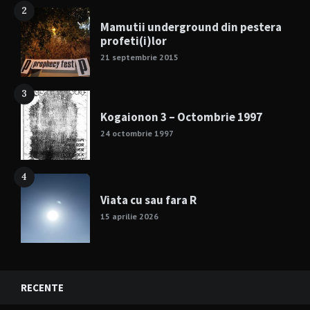
2
Mamutii underground din pestera
profeti(i)lor
21 septembrie 2015
3
Kogaionon 3 – Octombrie 1997
24 octombrie 1997
4
Viata cu sau fara R
15 aprilie 2026
RECENTE