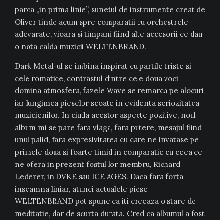
parca „in prima linie”, sunetul de instrumente creat de
Oliver tinde acum spre comparatii cu orchestrele
adevarate, vioara si timpani fiind alte accesorii ce dau
o nota calda muzicii WELTENBRAND.
Dark Metal-ul se imbina inspirat cu partile triste si
cele romatice, contrastul dintre cele doua voci
domina atmosfera, fazele Wave se remarca pe alocuri
iar lungimea pieselor scoate in evidenta seriozitatea
muzicienilor. In ciuda acestor aspecte pozitive, noul
album mi se pare fara vlaga, fara putere, mesajul fiind
unul palid, fara expresivitatea cu care ne invatase pe
primele doua si foarte timid in comparatie cu ceea ce
ne ofera in prezent fostul lor membru, Richard
Lederer, in DVKE sau ICE AGES. Daca fara forta
inseamna liniar, atunci actualele piese
WELTENBRAND pot spune ca iti creeaza o stare de
meditatie, dar de scurta durata. Cred ca albumul a fost