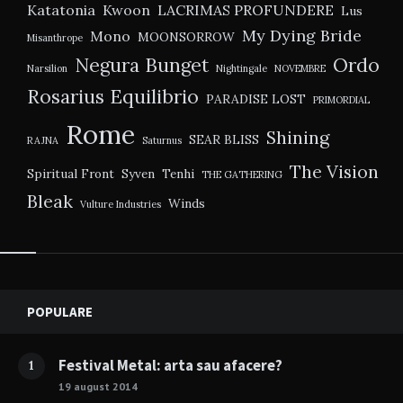
Katatonia
Kwoon
LACRIMAS PROFUNDERE
Lus
My Dying Bride
Mono
MOONSORROW
Misanthrope
Negura Bunget
Ordo
Narsilion
Nightingale
NOVEMBRE
Rosarius Equilibrio
PARADISE LOST
PRIMORDIAL
Rome
Shining
SEAR BLISS
RAJNA
Saturnus
The Vision
Spiritual Front
Syven
Tenhi
THE GATHERING
Bleak
Winds
Vulture Industries
Widgets
POPULARE
Festival Metal: arta sau afacere?
1
19 august 2014