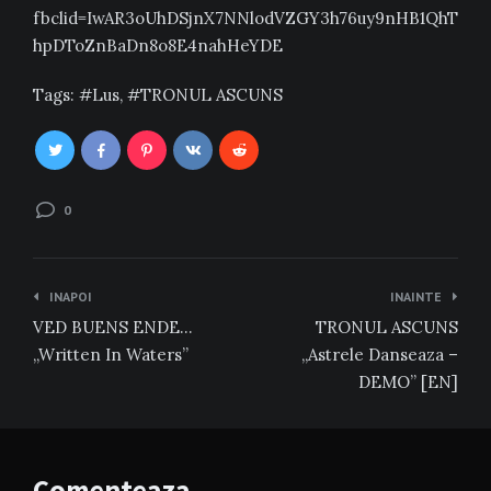
fbclid=IwAR3oUhDSjnX7NNlodVZGY3h76uy9nHB1QhT
hpDToZnBaDn8o8E4nahHeYDE
Tags:
Lus
,
TRONUL ASCUNS
0
Navigare
INAPOI
INAINTE
în
VED BUENS ENDE…
TRONUL ASCUNS
articole
„Written In Waters”
„Astrele Danseaza –
DEMO” [EN]
Comenteaza