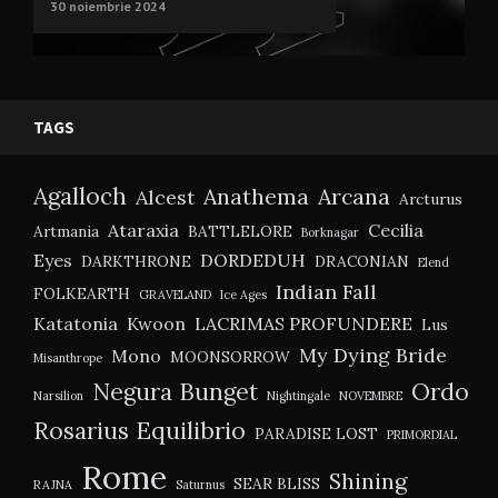
30 noiembrie 2024
TAGS
Agalloch
Anathema
Arcana
Alcest
Arcturus
Ataraxia
Cecilia
Artmania
BATTLELORE
Borknagar
Eyes
DORDEDUH
DARKTHRONE
DRACONIAN
Elend
Indian Fall
FOLKEARTH
GRAVELAND
Ice Ages
Katatonia
Kwoon
LACRIMAS PROFUNDERE
Lus
My Dying Bride
Mono
MOONSORROW
Misanthrope
Negura Bunget
Ordo
Narsilion
Nightingale
NOVEMBRE
Rosarius Equilibrio
PARADISE LOST
PRIMORDIAL
Rome
Shining
SEAR BLISS
RAJNA
Saturnus