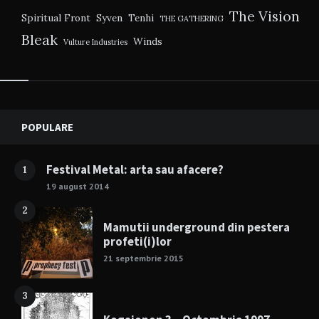
The Vision
Spiritual Front
Syven
Tenhi
THE GATHERING
Bleak
Winds
Vulture Industries
Widgets
POPULARE
Festival Metal: arta sau afacere?
1
19 august 2014
2
Mamutii underground din pestera
profeti(i)lor
21 septembrie 2015
3