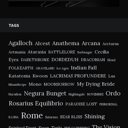
TAGS
Agalloch
Anathema
Arcana
Alcest
Arcturus
Ataraxia
Cecilia
Artmania
BATTLELORE
Borknagar
Eyes
DORDEDUH
DARKTHRONE
DRACONIAN
Elend
Indian Fall
FOLKEARTH
GRAVELAND
Ice Ages
Katatonia
Kwoon
LACRIMAS PROFUNDERE
Lus
My Dying Bride
Mono
MOONSORROW
Misanthrope
Negura Bunget
Ordo
Narsilion
Nightingale
NOVEMBRE
Rosarius Equilibrio
PARADISE LOST
PRIMORDIAL
Rome
Shining
SEAR BLISS
RAJNA
Saturnus
The Vision
Spiritual Front
Syven
Tenhi