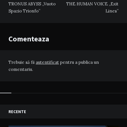
în
TRONUS ABYSS „Vuoto
THE HUMAN VOICE „Exit
articole
Spazio Trionfo”
Lines”
Comenteaza
Trebuie să fii
autentificat
pentru a publica un
comentariu.
RECENTE