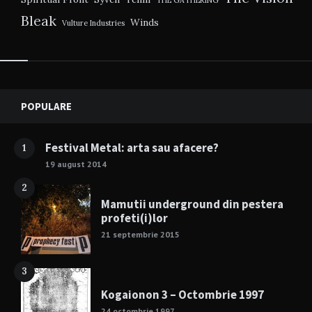
THE GATHERING
Bleak
Winds
Vulture Industries
Widgets
POPULARE
Festival Metal: arta sau afacere?
1
19 august 2014
2
Mamutii underground din pestera
profeti(i)lor
21 septembrie 2015
3
Kogaionon 3 – Octombrie 1997
24 octombrie 1997