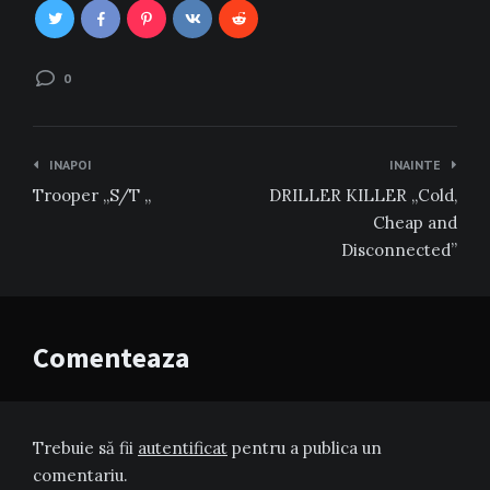
0
Navigare
INAPOI
INAINTE
în
Trooper „S/T „
DRILLER KILLER „Cold,
articole
Cheap and
Disconnected”
Comenteaza
Trebuie să fii
autentificat
pentru a publica un
comentariu.