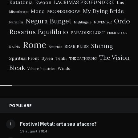
Katatonia
Kwoon
LACRIMAS PROFUNDERE
Lus
My Dying Bride
Mono
MOONSORROW
Misanthrope
Negura Bunget
Ordo
Narsilion
Nightingale
NOVEMBRE
Rosarius Equilibrio
PARADISE LOST
PRIMORDIAL
Rome
Shining
SEAR BLISS
RAJNA
Saturnus
The Vision
Spiritual Front
Syven
Tenhi
THE GATHERING
Bleak
Winds
Vulture Industries
Widgets
POPULARE
Festival Metal: arta sau afacere?
1
19 august 2014