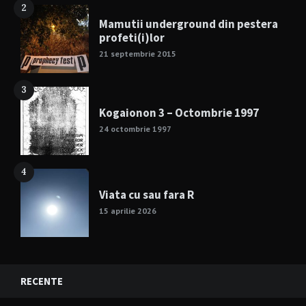
2
Mamutii underground din pestera
profeti(i)lor
21 septembrie 2015
3
Kogaionon 3 – Octombrie 1997
24 octombrie 1997
4
Viata cu sau fara R
15 aprilie 2026
RECENTE