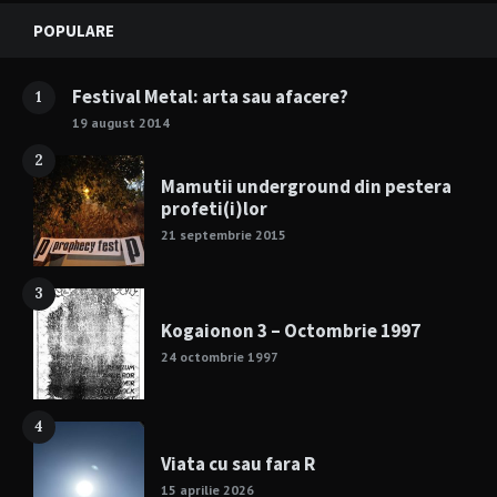
Widgets
POPULARE
Festival Metal: arta sau afacere?
1
19 august 2014
2
Mamutii underground din pestera
profeti(i)lor
21 septembrie 2015
3
Kogaionon 3 – Octombrie 1997
24 octombrie 1997
4
Viata cu sau fara R
15 aprilie 2026