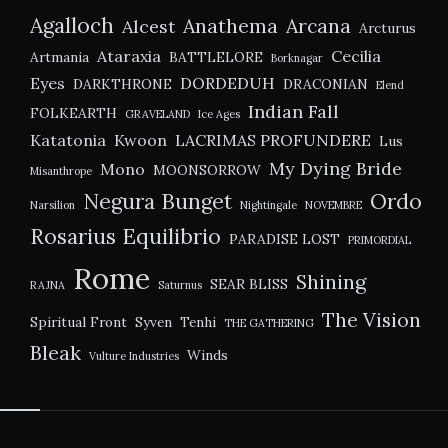
Agalloch
Anathema
Arcana
Alcest
Arcturus
Ataraxia
Cecilia
Artmania
BATTLELORE
Borknagar
Eyes
DORDEDUH
DARKTHRONE
DRACONIAN
Elend
Indian Fall
FOLKEARTH
GRAVELAND
Ice Ages
Katatonia
Kwoon
LACRIMAS PROFUNDERE
Lus
My Dying Bride
Mono
MOONSORROW
Misanthrope
Negura Bunget
Ordo
Narsilion
Nightingale
NOVEMBRE
Rosarius Equilibrio
PARADISE LOST
PRIMORDIAL
Rome
Shining
SEAR BLISS
RAJNA
Saturnus
The Vision
Spiritual Front
Syven
Tenhi
THE GATHERING
Bleak
Winds
Vulture Industries