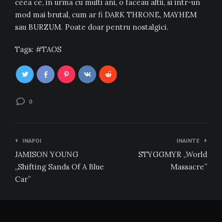
ceea ce, in urma cu multi ani, o faceau altii, si intr-un
mod mai brutal, cum ar fi DARK THRONE, MAYHEM
sau BURZUM. Poate doar pentru nostalgici.
Tags:
TAOS
0
Navigare
INAPOI
INAINTE
în
JAMISON YOUNG
STYGGMYR „World
articole
„Shifting Sands Of A Blue
Massacre”
Car”