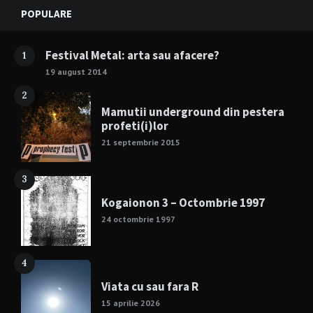
Widgets
POPULARE
Festival Metal: arta sau afacere?
1
19 august 2014
2
Mamutii underground din pestera
profeti(i)lor
21 septembrie 2015
3
Kogaionon 3 – Octombrie 1997
24 octombrie 1997
4
Viata cu sau fara R
15 aprilie 2026