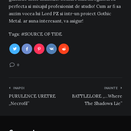
perfecta si mixajul profesionist de studio! Cum ar fi sa
auzim vocea lui Lord PZ si intr-un proiect Gothic
Metal. ar suna interesant, va asigur!
Tags:
SOURCE OF TIDE
0
Navigare
INAPOI
INAINTE
în
PURULENCE URETRE
BATTLELORE „…Where
articole
„Necrofil”
The Shadows Lie”