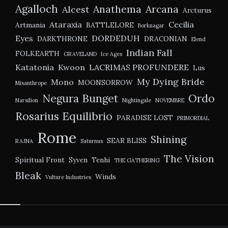
Agalloch
Anathema
Arcana
Alcest
Arcturus
Ataraxia
Cecilia
Artmania
BATTLELORE
Borknagar
Eyes
DORDEDUH
DARKTHRONE
DRACONIAN
Elend
Indian Fall
FOLKEARTH
GRAVELAND
Ice Ages
Katatonia
Kwoon
LACRIMAS PROFUNDERE
Lus
My Dying Bride
Mono
MOONSORROW
Misanthrope
Negura Bunget
Ordo
Narsilion
Nightingale
NOVEMBRE
Rosarius Equilibrio
PARADISE LOST
PRIMORDIAL
Rome
Shining
SEAR BLISS
RAJNA
Saturnus
The Vision
Spiritual Front
Syven
Tenhi
THE GATHERING
Bleak
Winds
Vulture Industries