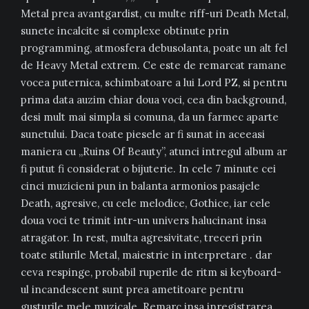
Metal prea avantgardist, cu multe riff-uri Death Metal,
sunete incalcite si complexe obtinute prin
programming, atmosfera debusolanta, poate un alt fel
de Heavy Metal extrem. Ce este de remarcat ramane
vocea puternica, schimbatoare a lui Lord PZ, si pentru
prima data auzim chiar doua voci, cea din background,
desi mult mai simpla si comuna, da un farmec aparte
sunetului. Daca toate piesele ar fi sunat in aceeasi
maniera cu „Ruins Of Beauty”, atunci intregul album ar
fi putut fi considerat o bijuterie. In cele 7 minute cei
cinci muzicieni pun in balanta armonios pasajele
Death, agresive, cu cele melodice, Gothice, iar cele
doua voci te trimit intr-un univers halucinant insa
atragator. In rest, multa agresivitate, treceri prin
toate stilurile Metal, maiestrie in interpretare . dar
ceva respinge, probabil ruperile de ritm si keyboard-
ul incandescent sunt prea ametitoare pentru
gusturile mele muzicale. Remarc insa inregistrarea