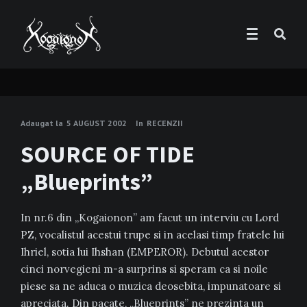
Adaugat la
5 AUGUST 2002
In
RECENZII
SOURCE OF TIDE
„Blueprints”
In nr.6 din „Kogaionon” am facut un interviu cu Lord
PZ, vocalistul acestui trupe si in acelasi timp fratele lui
Ihriel, sotia lui Ihshan (EMPEROR). Debutul acestor
cinci norvegieni m-a surprins si speram ca si noile
piese sa ne aduca o muzica deosebita, impunatoare si
apreciata. Din pacate, „Blueprints” ne prezinta un