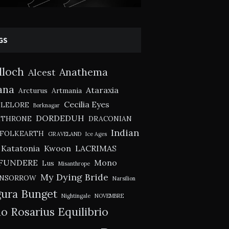
GS
lloch
Anathema
Alcest
ana
Ataraxia
Arcturus
Artmania
Cecilia Eyes
TLELORE
Borknagar
DORDEDUH
KTHRONE
DRACONIAN
Indian
FOLKEARTH
GRAVELAND
Ice Ages
Katatonia
Kwoon
LACRIMAS
FUNDERE
Mono
Lus
Misanthrope
My Dying Bride
NSORROW
Narsilion
ura Bunget
Nightingale
NOVEMBRE
o Rosarius Equilibrio