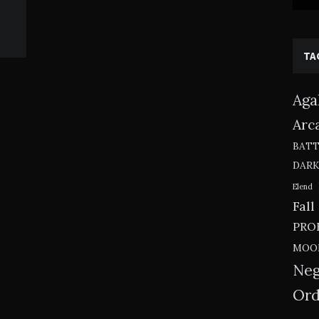
TA
Aga
Arc
BAT
DAR
Elend
Fall
PRO
MOO
Neg
Ord