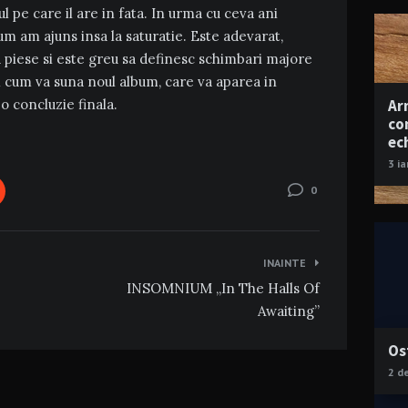
 pe care il are in fata. In urma cu ceva ani
um am ajuns insa la saturatie. Este adevarat,
piese si este greu sa definesc schimbari majore
cum va suna noul album, care va aparea in
Ar
o concluzie finala.
co
ec
3 i
0
INAINTE
INSOMNIUM „In The Halls Of
Awaiting”
Os
2 d