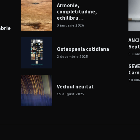
Armonie,
completitudine,
echilibru…
3 ianuarie 2026
mbrie
ANCI
Sep
Osteopenia cotidiana
5 iuni
2 decembrie 2025
SEVE
Carn
30 iul
Vechiul neuitat
19 august 2025