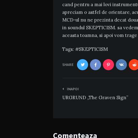
cand pentru a mai lovi instrumentul
apreciam o astfel de orientare, ac
MCD-ul nu ne prezinta decat doua 
in soundul SKEPTICISM. sa vedem 
aceasta toamna, si apoi vom trage 
Tags:
SKEPTICISM
SHARE
Navigare
INAPOI
în
URGRUND „The Graven Sign”
articole
Comenteaza