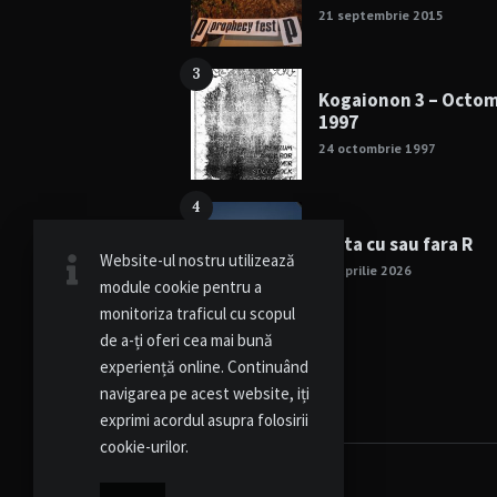
21 septembrie 2015
3
Kogaionon 3 – Octo
1997
24 octombrie 1997
4
Viata cu sau fara R
Website-ul nostru utilizează
15 aprilie 2026
module cookie pentru a
monitoriza traficul cu scopul
de a-ți oferi cea mai bună
experiență online. Continuând
navigarea pe acest website, iți
exprimi acordul asupra folosirii
cookie-urilor.