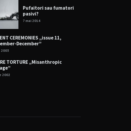
Pufaitori sau fumatori
pasivi?
7 mai 2014
ENT CEREMONIES „issue 11,
tember-December”
e 2003
RE TORTURE „Misanthropic
age”
ie 2002