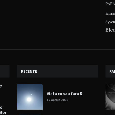
PARA
Saturn
Syven
Ble
RECENTE
RA
e?
Viata cu sau fara R
15 aprilie 2026
nd
)lor