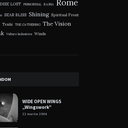
Rome
DISE LOST
PRIMORDIAL
RAJNA
Shining
SEAR BLISS
Spiritual Front
us
The Vision
Tenhi
THE GATHERING
ak
Winds
Vulture Industries
NDOM
WIDE OPEN WINGS
„Wingswork”
22 martie 2004