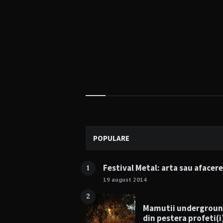
Widgets
POPULARE
Festival Metal: arta sau afacer
1
19 august 2014
2
Mamutii undergrou
din pestera profeti(i