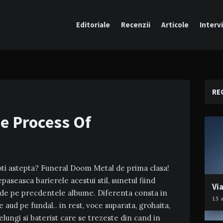
Editoriale
Recenzii
Articole
Intervi
RE
e Process Of
ti astepta? Funeral Doom Metal de prima clasa!
paseasca barierele acestui stil, sunetul fiind
Via
el de pe precdentele albume. Diferenta consta in
15 
aud pe fundal.. in rest, voce suparata, grohaita,
elungi si baterist care se trezeste din cand in