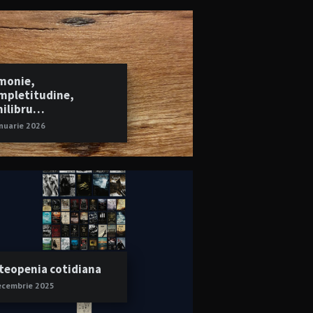
monie,
mpletitudine,
hilibru…
anuarie 2026
teopenia cotidiana
ecembrie 2025