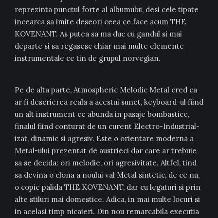
reprezinta punctul forte al albumului, desi cele tipate
incearca sa imite deseori ceea ce face acum THE
KOVENANT. As putea sa ma duc cu gandul si mai
departe si sa regasesc chiar mai multe elemente
instrumentale ce tin de grupul norvegian.
Pe de alta parte, Atmospheric Melodic Metal cred ca
ar fi descrierea reala a acestui sunet, keyboard-ul fiind
un alt instrument ce abunda in pasaje bombastice,
finalul fiind conturat de un curent Electro-Industrial-
izat, dinamic si agresiv. Este o orientare moderna a
Metal-ului prezentat de austrieci dar care ar trebuie
sa se decida: ori melodie, ori agresivitate. Altfel, tind
sa devina o clona a noului val Metal sintetic, de ce nu,
o copie palida THE KOVENANT, dar cu legaturi si prin
alte stiluri mai domestice. Adica, in mai multe locuri si
in acelasi timp nicaieri. Din nou remarcabila executia