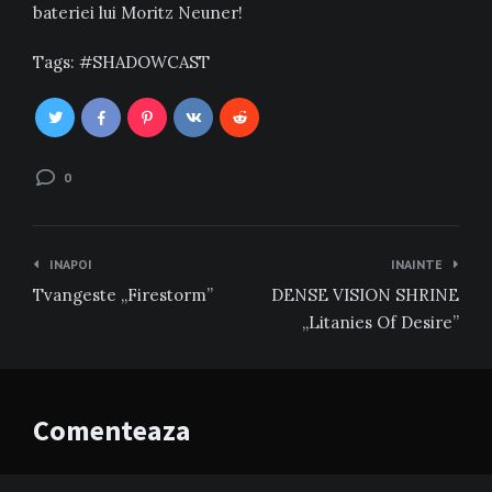
bateriei lui Moritz Neuner!
Tags:
SHADOWCAST
0
Navigare
INAPOI
INAINTE
în
Tvangeste „Firestorm”
DENSE VISION SHRINE
articole
„Litanies Of Desire”
Comenteaza