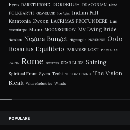
Eyes
DORDEDUH
DARKTHRONE
DRACONIAN
Elend
Indian Fall
FOLKEARTH
GRAVELAND
Ice Ages
Katatonia
Kwoon
LACRIMAS PROFUNDERE
Lus
My Dying Bride
Mono
MOONSORROW
Misanthrope
Negura Bunget
Ordo
Narsilion
Nightingale
NOVEMBRE
Rosarius Equilibrio
PARADISE LOST
PRIMORDIAL
Rome
Shining
SEAR BLISS
RAJNA
Saturnus
The Vision
Spiritual Front
Syven
Tenhi
THE GATHERING
Bleak
Winds
Vulture Industries
Widgets
POPULARE