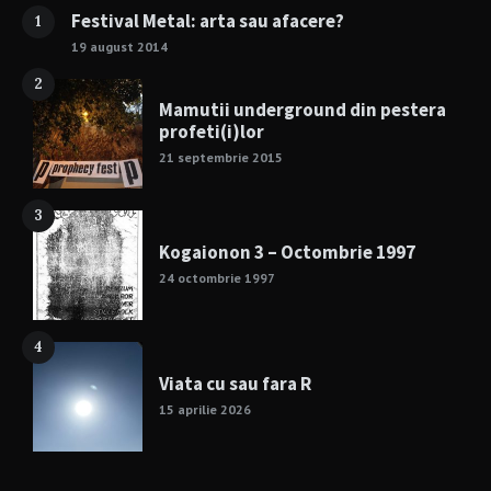
Festival Metal: arta sau afacere?
1
19 august 2014
2
Mamutii underground din pestera
profeti(i)lor
21 septembrie 2015
3
Kogaionon 3 – Octombrie 1997
24 octombrie 1997
4
Viata cu sau fara R
15 aprilie 2026