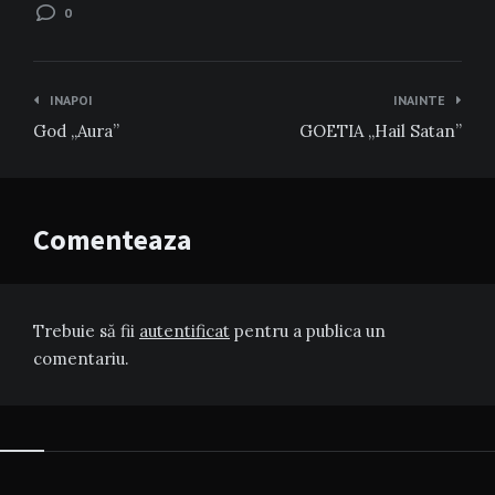
0
Navigare
INAPOI
INAINTE
în
God „Aura”
GOETIA „Hail Satan”
articole
Comenteaza
Trebuie să fii
autentificat
pentru a publica un
comentariu.