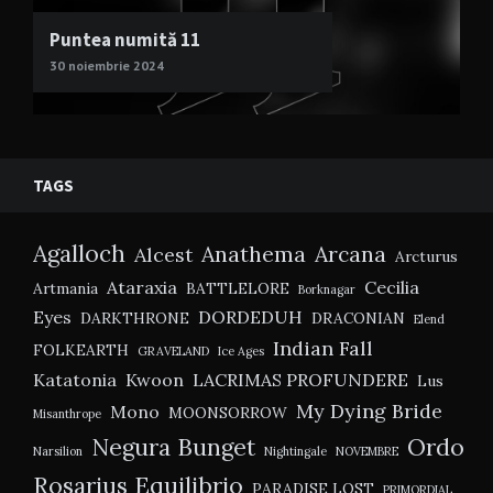
Puntea numită 11
30 noiembrie 2024
TAGS
Agalloch
Anathema
Arcana
Alcest
Arcturus
Ataraxia
Cecilia
Artmania
BATTLELORE
Borknagar
Eyes
DORDEDUH
DARKTHRONE
DRACONIAN
Elend
Indian Fall
FOLKEARTH
GRAVELAND
Ice Ages
Katatonia
Kwoon
LACRIMAS PROFUNDERE
Lus
My Dying Bride
Mono
MOONSORROW
Misanthrope
Negura Bunget
Ordo
Narsilion
Nightingale
NOVEMBRE
Rosarius Equilibrio
PARADISE LOST
PRIMORDIAL