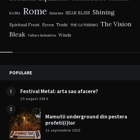
Rome
Shining
SEAR BLISS
RAJNA
Saturnus
The Vision
Spiritual Front
Syven
Tenhi
THE GATHERING
Bleak
Winds
Vulture Industries
Widgets
POPULARE
Festival Metal: arta sau afacere?
1
19 august 2014
2
Mamutii underground din pestera
profeti(i)lor
21 septembrie 2015