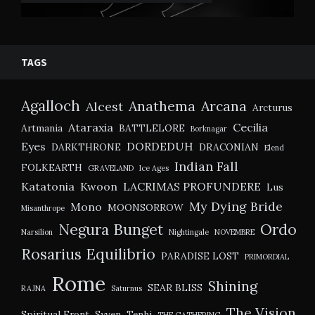
TAGS
Agalloch
Anathema
Arcana
Alcest
Arcturus
Ataraxia
Cecilia
Artmania
BATTLELORE
Borknagar
Eyes
DORDEDUH
DARKTHRONE
DRACONIAN
Elend
Indian Fall
FOLKEARTH
GRAVELAND
Ice Ages
Katatonia
Kwoon
LACRIMAS PROFUNDERE
Lus
My Dying Bride
Mono
MOONSORROW
Misanthrope
Negura Bunget
Ordo
Narsilion
Nightingale
NOVEMBRE
Rosarius Equilibrio
PARADISE LOST
PRIMORDIAL
Rome
Shining
SEAR BLISS
RAJNA
Saturnus
The Vision
Spiritual Front
Syven
Tenhi