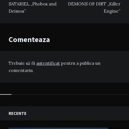
în
SATARIEL „Phobos and
DEMONS OF DIRT „Killer
articole
Deimos”
Engine”
Comenteaza
Trebuie să fii
autentificat
pentru a publica un
comentariu.
RECENTE