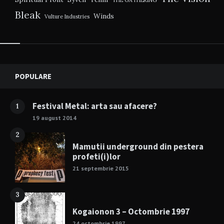
THE GATHERING
Bleak
Winds
Vulture Industries
Widgets
POPULARE
Festival Metal: arta sau afacere?
1
19 august 2014
2
Mamutii underground din pestera
profeti(i)lor
21 septembrie 2015
3
Kogaionon 3 – Octombrie 1997
24 octombrie 1997