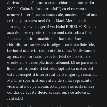
derivatele lui. Alin ne-a aratat chiar cu demo-ul din
2009 („”Galmele Intunericului””) ca el nu vrea sa
urmeze in totalitate aceasta cale, muzica lui fiind una
ce inca pastreaza acel Grim Black Metal in stil
norvegian, ceva in genul vechiului BURZUM. Si spun
asta deoarece proiectul este unul solo, toba a fost
facuta cu un drummachine iar harsaitul Raw al
chitarilor armonizeaza inteligent cu toate fluierele,
buciumul si alte instrumente de suflat. Vocile sunt si
agresive si normale, avem tot felul de insertii, de
efecte, nu e deloc plictisitor albumul. Mi se pare usor
liniar, totusi, poate si datorita faptului ca materialul
este conceput si interpretat de o singura persoana…
Mai bine spus, instrumentele de suflat reprezinta
vioara intai de pe album, totul pare a se mula si lasa
condus de aceste flueiere, care suna cu adevarat
fantastic!