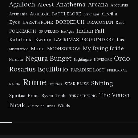
Agalloch
Anathema
Arcana
Alcest
Arcturus
Ataraxia
Cecilia
Artmania
BATTLELORE
Borknagar
Eyes
DORDEDUH
DARKTHRONE
DRACONIAN
Elend
Indian Fall
FOLKEARTH
GRAVELAND
Ice Ages
Katatonia
Kwoon
LACRIMAS PROFUNDERE
Lus
My Dying Bride
Mono
MOONSORROW
Misanthrope
Negura Bunget
Ordo
Narsilion
Nightingale
NOVEMBRE
Rosarius Equilibrio
PARADISE LOST
PRIMORDIAL
Rome
Shining
SEAR BLISS
RAJNA
Saturnus
The Vision
Spiritual Front
Syven
Tenhi
THE GATHERING
Bleak
Winds
Vulture Industries