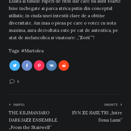
Exista si timide ruperi de ritm dar care nu sunt foarte
bine inchegate si parca strica putin din conceptul
stilistic, in ciuda unei intentii clare de a obtine
diversitate. Am insa o piesa pe care o votez cu nota
maxima, aura dezvoltata este pe cat de autentica, pe
atat de melancolica si visatoare: „”Zorii””!
Tags:
Martolea
0
Navigare
INAPOI
INAINTE
în
THE KILIMANJARO
SYN ZE SASE TRI „Intre
articole
DARKJAZZ ENSEMBLE
Doua Lumi”
„From the Stairwell”