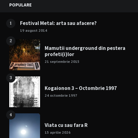
Widgets
POPULARE
Festival Metal: arta sau afacere?
1
19 august 2014
2
Mamutii underground din pestera
profeti(i)lor
21 septembrie 2015
3
Kogaionon 3 – Octombrie 1997
24 octombrie 1997
4
Viata cu sau fara R
15 aprilie 2026