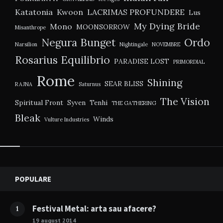
Katatonia
Kwoon
LACRIMAS PROFUNDERE
Lus
My Dying Bride
Mono
MOONSORROW
Misanthrope
Negura Bunget
Ordo
Narsilion
Nightingale
NOVEMBRE
Rosarius Equilibrio
PARADISE LOST
PRIMORDIAL
Rome
Shining
SEAR BLISS
RAJNA
Saturnus
The Vision
Spiritual Front
Syven
Tenhi
THE GATHERING
Bleak
Winds
Vulture Industries
Widgets
POPULARE
Festival Metal: arta sau afacere?
1
19 august 2014