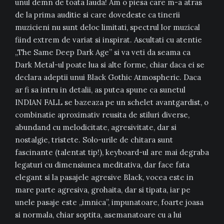
unul demn de toata lauda! Am o piesa care m-a atras
de la prima auditie si care dovedeste ca tinerii
muzicieni nu sunt deloc limitati, spectrul lor muzical
fiind extrem de variat si inspirat. Ascultati cu atentie
„The Same Deep Dark Age” si va veti da seama ca
Dark Metal-ul poate lua si alte forme, chiar daca ei se
declara adeptii unui Black Gothic Atmospheric. Daca
ar fi sa intru in detalii, as putea spune ca sunetul
INDIAN FALL se bazeaza pe un schelet avantgardist, o
combinatie aproximativ reusita de stiluri diverse,
abundand cu melodicitate, agresivitate, dar si
nostalgie, tristete. Solo-urile de chitara sunt
fascinante (talentat tip!), keyboard-ul are mai degraba
legaturi cu dimensiunea meditativa, dar face fata
elegant si la pasajele agresive Black, vocea este in
mare parte agresiva, grohaita, dar si tipata, iar pe
unele pasaje este „imnica”, impunatoare, foarte joasa
si normala, chiar soptita, asemanatoare cu a lui