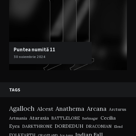
Puntea numită 11
30 noiembrie 2024
TAGS
Agalloch
Anathema
Arcana
Alcest
Arcturus
Ataraxia
Cecilia
Artmania
BATTLELORE
Borknagar
Eyes
DORDEDUH
DARKTHRONE
DRACONIAN
Elend
Indian Fall
FOLKEARTH
GRAVELAND
Ice Ages