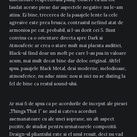
laudat aceste piese dar aspectele negative nu le-am
atins. Ei bine, trecerea de la pasajele lente la cele
agresive este prea brusca, contrastul nefiind atat de
armonios pe cat, probabil, si l-au dorit cei 5. Sunt
convins ca o orientare directa spre Dark si
Atmosferic ar crea o stare mult mai placuta auditiei,
Black-ul fiind doar un moft pe care l-au pus in valoare
acum, mai mult decat bine dar deloc original. Altfel
spus, pasajele Black Metal, desi moderne, melodioase,
atmosferice, nu aduc nimic nou si nici nu se disting la
fel de bine ca restul sound-ului.
Ar mai fi de spus ca pe acordurile de inceput ale piesei
„Things That I” se aud si cateva acorduri
asemanatoare cu ale unei soprane, un alt aspect
pozitiv, de studiat pentru urmatoarele compozitii.
Design-ul pliantului este si el unul reusit, deci nu vad