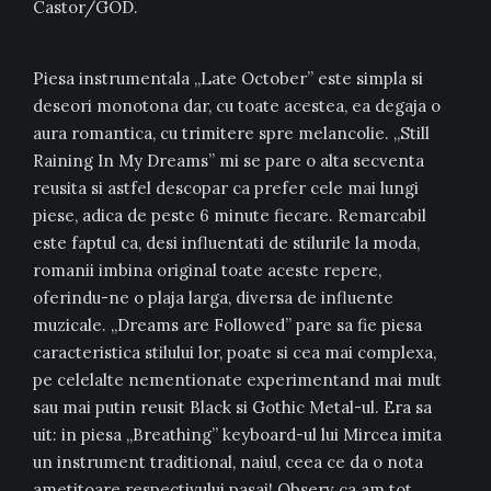
Castor/GOD.
Piesa instrumentala „Late October” este simpla si
deseori monotona dar, cu toate acestea, ea degaja o
aura romantica, cu trimitere spre melancolie. „Still
Raining In My Dreams” mi se pare o alta secventa
reusita si astfel descopar ca prefer cele mai lungi
piese, adica de peste 6 minute fiecare. Remarcabil
este faptul ca, desi influentati de stilurile la moda,
romanii imbina original toate aceste repere,
oferindu-ne o plaja larga, diversa de influente
muzicale. „Dreams are Followed” pare sa fie piesa
caracteristica stilului lor, poate si cea mai complexa,
pe celelalte nementionate experimentand mai mult
sau mai putin reusit Black si Gothic Metal-ul. Era sa
uit: in piesa „Breathing” keyboard-ul lui Mircea imita
un instrument traditional, naiul, ceea ce da o nota
ametitoare respectivului pasaj! Observ ca am tot