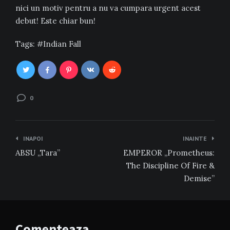
nici un motiv pentru a nu va cumpara urgent acest
debut! Este chiar bun!
Tags:
Indian Fall
0
Navigare
INAPOI
INAINTE
în
ABSU „Tara”
EMPEROR „Prometheus:
articole
The Discipline Of Fire &
Demise”
Comenteaza