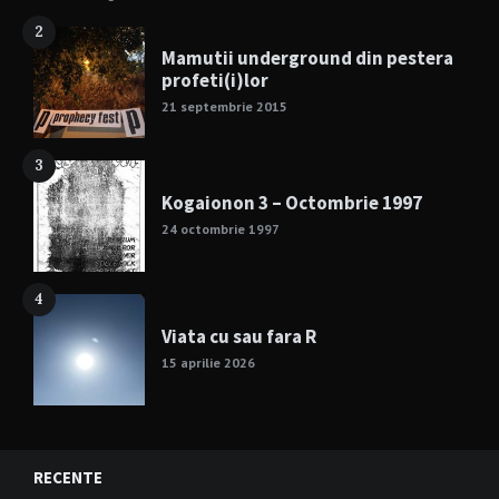
2
Mamutii underground din pestera
profeti(i)lor
21 septembrie 2015
3
Kogaionon 3 – Octombrie 1997
24 octombrie 1997
4
Viata cu sau fara R
15 aprilie 2026
RECENTE