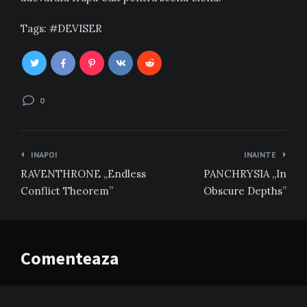
Tags:
DEVISER
0
Navigare
INAPOI
INAINTE
în
RAVENTHRONE „Endless
PANCHRYSIA „In
articole
Conflict Theorem”
Obscure Depths”
Comenteaza