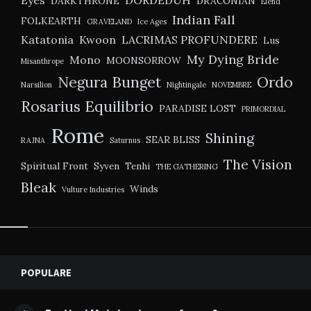
Eyes
DORDEDUH
DARKTHRONE
DRACONIAN
Elend
Indian Fall
FOLKEARTH
GRAVELAND
Ice Ages
Katatonia
Kwoon
LACRIMAS PROFUNDERE
Lus
My Dying Bride
Mono
MOONSORROW
Misanthrope
Negura Bunget
Ordo
Narsilion
Nightingale
NOVEMBRE
Rosarius Equilibrio
PARADISE LOST
PRIMORDIAL
Rome
Shining
SEAR BLISS
RAJNA
Saturnus
The Vision
Spiritual Front
Syven
Tenhi
THE GATHERING
Bleak
Winds
Vulture Industries
Widgets
POPULARE