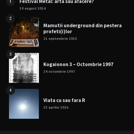
Festival Metal: arta sau afacere?
1
19 august 2014
2
Mamutii underground din pestera
profeti(i)lor
21 septembrie 2015
3
Kogaionon 3 – Octombrie 1997
24 octombrie 1997
4
Viata cu sau fara R
15 aprilie 2026