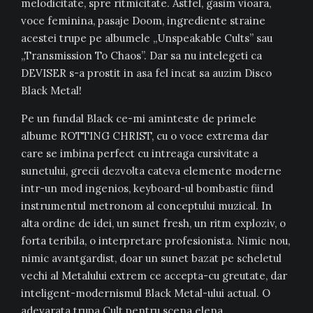
melodicitate, spre ritmicitate. Astfel, gasim vioara,
voce feminina, pasaje Doom, ingrediente straine
acestei trupe pe albumele „Unspeakable Cults” sau
„Transmission To Chaos”. Dar sa nu intelegeti ca
DEVISER s-a prostit in asa fel incat sa auzim Disco
Black Metal!
Pe un fundal Black ce-mi aminteste de primele
albume ROTTING CHRIST, cu o voce extrema dar
care se imbina perfect cu intreaga cursivitate a
sunetului, grecii dezvolta cateva elemente moderne
intr-un mod ingenios, keyboard-ul bombastic fiind
instrumentul metronom al conceptului muzical. In
alta ordine de idei, un sunet fresh, un ritm exploziv, o
forta teribila, o interpretare profesionista. Nimic nou,
nimic avantgardist, doar un sunet bazat pe scheletul
vechi al Metalului extrem ce accepta-cu greutate, dar
inteligent-modernismul Black Metal-ului actual. O
adevarata trupa Cult pentru scena elena.