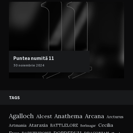
Puntea numită 11
30 noiembrie 2024
TAGS
Agalloch
Anathema
Arcana
Alcest
Arcturus
Ataraxia
Cecilia
Artmania
BATTLELORE
Borknagar