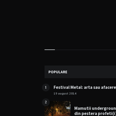
Widgets
POPULARE
Festival Metal: arta sau afacer
1
19 august 2014
2
Mamutii undergrou
din pestera profeti(i