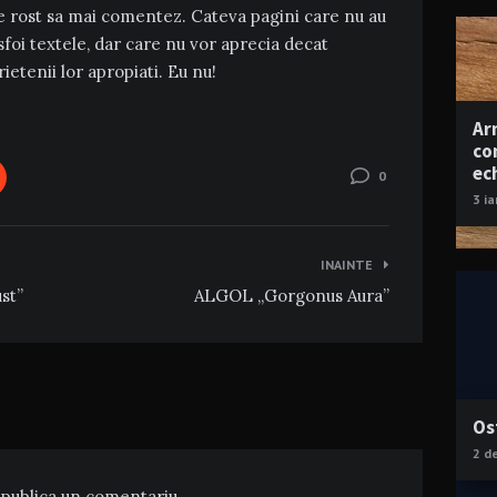
re rost sa mai comentez. Cateva pagini care nu au
sfoi textele, dar care nu vor aprecia decat
ietenii lor apropiati. Eu nu!
Ar
co
ec
0
3 i
INAINTE
st”
ALGOL „Gorgonus Aura”
Os
2 d
publica un comentariu.