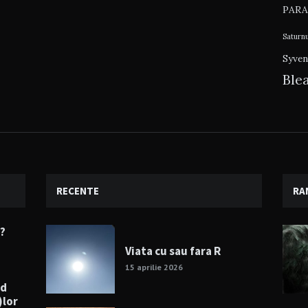
PARA
Saturn
Syven
Ble
RECENTE
RA
e?
Viata cu sau fara R
15 aprilie 2026
nd
)lor