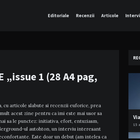
Editoriale
Recenzii
Articole
Intervi
RE
 „issue 1 (28 A4 pag,
, cu articole slabute si recenzii euforice, prea
 mult acest zine pentru ca imi este mai usor sa
Via
i sa le punctez: initiativa, efort, entuziasm,
15 
derground-ul autohton, un interviu interesant
confortante. Este doar un debut (am inteles ca