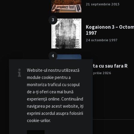
21 septembrie 2015
3
Kogaionon 3 – Octo
1997
24 octombrie 1997
4
Viata cu sau fara R
Website-ul nostru utilizează
15 aprilie 2026
module cookie pentru a
monitoriza traficul cu scopul
de a-ți oferi cea mai bună
experiență online. Continuând
navigarea pe acest website, iți
exprimi acordul asupra folosirii
cookie-urilor.