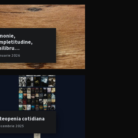
monie,
mpletitudine,
hilibru…
anuarie 2026
teopenia cotidiana
ecembrie 2025