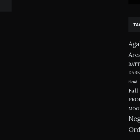
TA
Aga
Arc
BAT
DAR
Elend
Fall
PRO
MOO
Neg
Ord