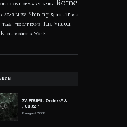
Rome
DISE LOST
PRIMORDIAL
RAJNA
Shining
SEAR BLISS
Spiritual Front
us
The Vision
Tenhi
THE GATHERING
ak
Winds
Vulture Industries
NDOM
ZA FRUMI „Orders” &
„Cults”
8 august 2008