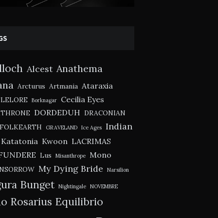
GS
lloch
Anathema
Alcest
ana
Ataraxia
Arcturus
Artmania
Cecilia Eyes
TLELORE
Borknagar
DORDEDUH
KTHRONE
DRACONIAN
Indian
FOLKEARTH
GRAVELAND
Ice Ages
Katatonia
Kwoon
LACRIMAS
FUNDERE
Mono
Lus
Misanthrope
My Dying Bride
NSORROW
Narsilion
ura Bunget
Nightingale
NOVEMBRE
o Rosarius Equilibrio