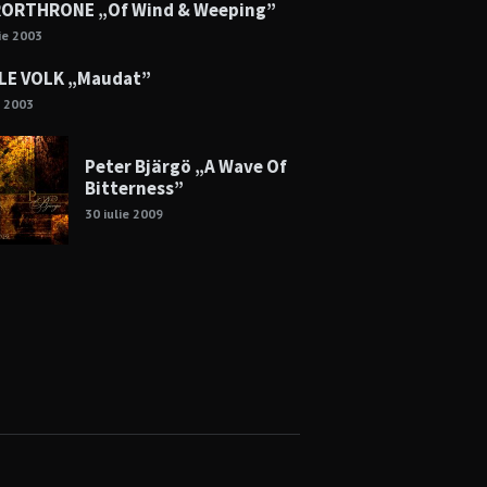
ORTHRONE „Of Wind & Weeping”
lie 2003
LE VOLK „Maudat”
e 2003
Peter Bjärgö „A Wave Of
Bitterness”
30 iulie 2009