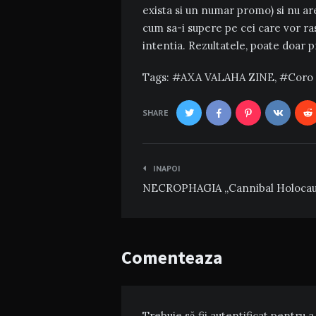
exista si un numar promo) si nu a
cum sa-i supere pe cei care vor ra
intentia. Rezultatele, poate doar pr
Tags:
AXA VALAHA ZINE
,
Coro
SHARE
Navigare
INAPOI
în
NECROPHAGIA „Cannibal Holocau
articole
Comenteaza
Trebuie să fii
autentificat
pentru a 