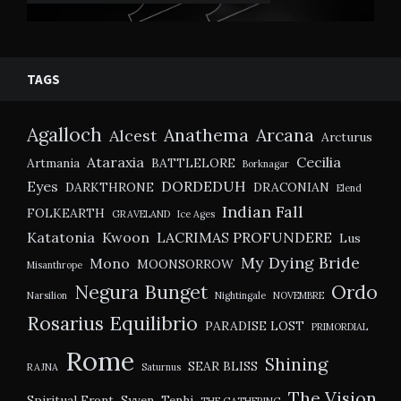
TAGS
Agalloch
Anathema
Arcana
Alcest
Arcturus
Ataraxia
Cecilia
Artmania
BATTLELORE
Borknagar
Eyes
DORDEDUH
DARKTHRONE
DRACONIAN
Elend
Indian Fall
FOLKEARTH
GRAVELAND
Ice Ages
Katatonia
Kwoon
LACRIMAS PROFUNDERE
Lus
My Dying Bride
Mono
MOONSORROW
Misanthrope
Negura Bunget
Ordo
Narsilion
Nightingale
NOVEMBRE
Rosarius Equilibrio
PARADISE LOST
PRIMORDIAL
Rome
Shining
SEAR BLISS
RAJNA
Saturnus
The Vision
Spiritual Front
Syven
Tenhi