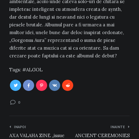
ambientale, acolo unde cateva solo-uri de chitara se
impletesc inteligent cu atmosfera creata de synth,
dar destul de lungi si neavand nici o legatura cu
piesele brutale. Albumul pare a fi urmarea a mai
multor idei, unele bune dar deloc inspirat ordonate,
„Gorgonus Aura” reprezentand o suma de piese
diferite atat ca muzica cat si ca orientare. Sa dam
crezare poate faptului ca este albumul de debut?
Tags:
ALGOL
0
Navigare
INAPOI
INAINTE
în
AXA VALAHA ZINE „issue
ANCIENT CEREMONIES