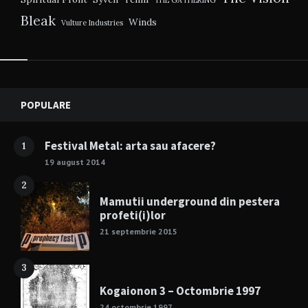
THE GATHERING
Bleak
Winds
Vulture Industries
Widgets
POPULARE
Festival Metal: arta sau afacere?
1
19 august 2014
2
Mamutii underground din pestera
profeti(i)lor
21 septembrie 2015
3
Kogaionon 3 – Octombrie 1997
24 octombrie 1997