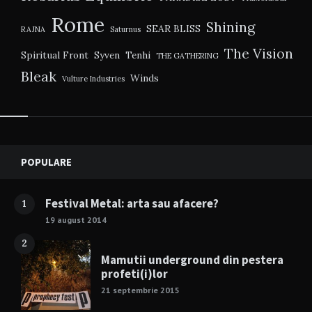
Rome
Shining
SEAR BLISS
RAJNA
Saturnus
The Vision
Spiritual Front
Syven
Tenhi
THE GATHERING
Bleak
Winds
Vulture Industries
Widgets
POPULARE
Festival Metal: arta sau afacere?
1
19 august 2014
2
Mamutii underground din pestera
profeti(i)lor
21 septembrie 2015