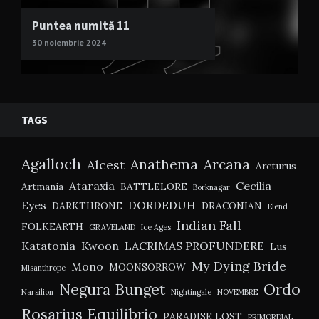
Puntea numită 11
30 noiembrie 2024
TAGS
Agalloch
Anathema
Arcana
Alcest
Arcturus
Ataraxia
Cecilia
Artmania
BATTLELORE
Borknagar
Eyes
DORDEDUH
DARKTHRONE
DRACONIAN
Elend
Indian Fall
FOLKEARTH
GRAVELAND
Ice Ages
Katatonia
Kwoon
LACRIMAS PROFUNDERE
Lus
My Dying Bride
Mono
MOONSORROW
Misanthrope
Negura Bunget
Ordo
Narsilion
Nightingale
NOVEMBRE
Rosarius Equilibrio
PARADISE LOST
PRIMORDIAL