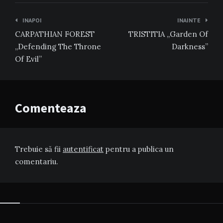
Navigare
INAPOI
INAINTE
în
CARPATHIAN FOREST
TRISTITIA „Garden Of
articole
„Defending The Throne
Darkness”
Of Evil”
Comenteaza
Trebuie să fii
autentificat
pentru a publica un
comentariu.