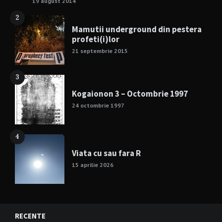
19 august 2014
2
Mamutii underground din pestera
profeti(i)lor
21 septembrie 2015
3
Kogaionon 3 – Octombrie 1997
24 octombrie 1997
4
Viata cu sau fara R
15 aprilie 2026
RECENTE