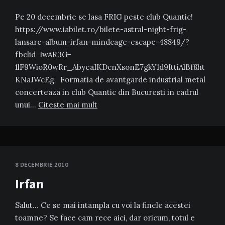
Pe 20 decembrie se lasa FRIG peste club Quantic!
https://www.iabilet.ro/bilete-astral-night-frig-
lansare-album-irfan-mindcage-escape-48849/?
fbclid=IwAR3G-
1lF9WioR0wRr_AbyeaIKDcnXsonE7gkY1d9IttiAlBf8ht
KNaJWcEg Formatia de avantgarde industrial metal
concerteaza in club Quantic din Bucuresti in cadrul
unui…
Citeste mai mult
8 DECEMBRIE 2010
Irfan
Salut… Ce se mai intampla cu voi la finele acestei
toamne? Se face cam rece aici, dar oricum, totul e