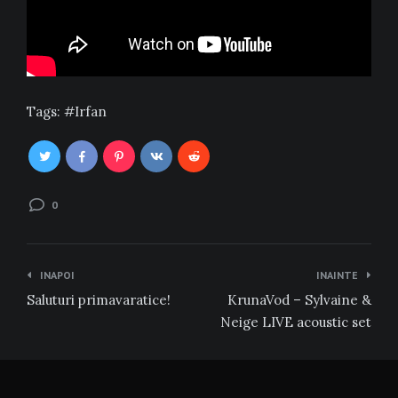
Tags:
Irfan
0
Navigare
INAPOI
INAINTE
în
Saluturi primavaratice!
KrunaVod – Sylvaine &
articole
Neige LIVE acoustic set