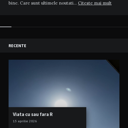
bine. Care sunt ultimele noutati…
Citeste mai mult
RECENTE
Viata cu sau fara R
15 aprilie 2026