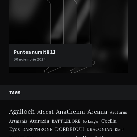
Puntea numită 11
30 noiembrie 2024
TAGS
Agalloch
Anathema
Arcana
Alcest
Arcturus
Ataraxia
Cecilia
Artmania
BATTLELORE
Borknagar
Eyes
DORDEDUH
DARKTHRONE
DRACONIAN
Elend