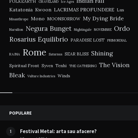
Indian Fall
FOLKEARTH
GRAVELAND
Ice Ages
Katatonia
Kwoon
LACRIMAS PROFUNDERE
Lus
My Dying Bride
Mono
MOONSORROW
Misanthrope
Negura Bunget
Ordo
Narsilion
Nightingale
NOVEMBRE
Rosarius Equilibrio
PARADISE LOST
PRIMORDIAL
Rome
Shining
SEAR BLISS
RAJNA
Saturnus
The Vision
Spiritual Front
Syven
Tenhi
THE GATHERING
Bleak
Winds
Vulture Industries
Widgets
POPULARE
Festival Metal: arta sau afacere?
1