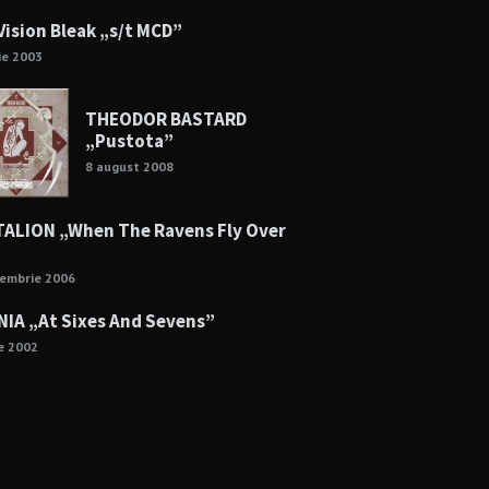
Vision Bleak „s/t MCD”
lie 2003
THEODOR BASTARD
„Pustota”
8 august 2008
ALION „When The Ravens Fly Over
cembrie 2006
NIA „At Sixes And Sevens”
ie 2002