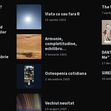
e?
The 
7 apri
Viata cu sau fara R
15 aprilie 2026
nd
)lor
Armonie,
completitudine,
echilibru…
DANT
3 ianuarie 2026
mbrie
Me”
17 de
SIRE
Osteopenia cotidiana
30 iul
2 decembrie 2025
Vechiul neuitat
19 august 2025