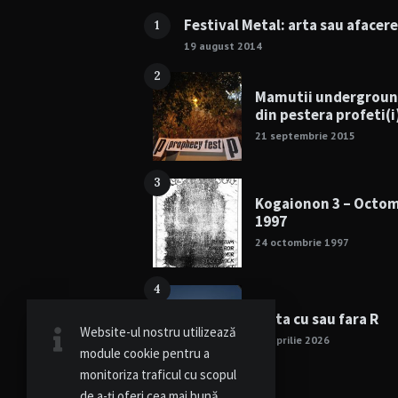
Festival Metal: arta sau afacer
1
19 august 2014
2
Mamutii undergrou
din pestera profeti(i
21 septembrie 2015
3
Kogaionon 3 – Octo
1997
24 octombrie 1997
4
Viata cu sau fara R
Website-ul nostru utilizează
15 aprilie 2026
module cookie pentru a
monitoriza traficul cu scopul
de a-ți oferi cea mai bună