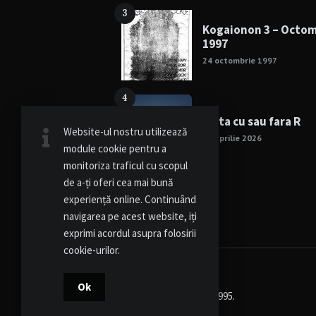
3
Kogaionon 3 – Octo
1997
24 octombrie 1997
4
Viata cu sau fara R
Website-ul nostru utilizează
15 aprilie 2026
module cookie pentru a
monitoriza traficul cu scopul
de a-ți oferi cea mai bună
experiență online. Continuând
navigarea pe acest website, iți
exprimi acordul asupra folosirii
cookie-urilor.
Ok
© Kogaionon - Since 1995.