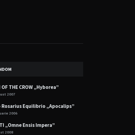
NDOM
 OF THE CROW „Hyborea”
gust 2007
 Rosarius Equilibrio „Apocalips”
uarie 2006
TI „Omne Ensis Impera”
ust 2008