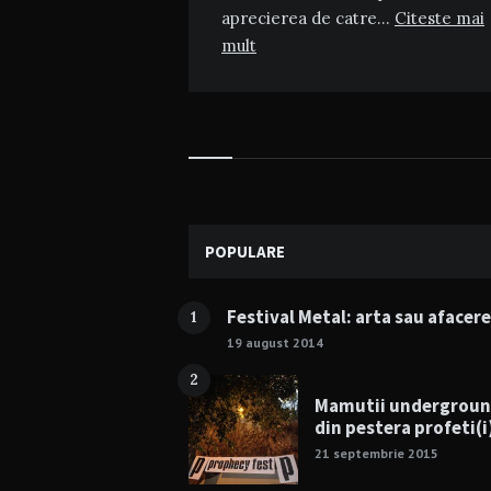
aprecierea de catre…
Citeste mai
mult
Widgets
POPULARE
Festival Metal: arta sau afacer
1
19 august 2014
2
Mamutii undergrou
din pestera profeti(i
21 septembrie 2015