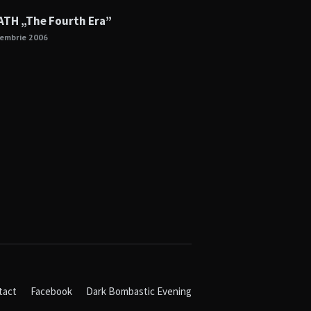
TH „The Fourth Era”
cembrie 2006
tact
Facebook
Dark Bombastic Evening