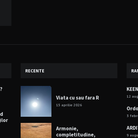
RECENTE
RA
e?
KEEN
12 au
Viata cu sau fara R
15 aprilie 2026
Ordo
nd
3 febr
)lor
ARDI
Armonie,
completitudine,
9 aug