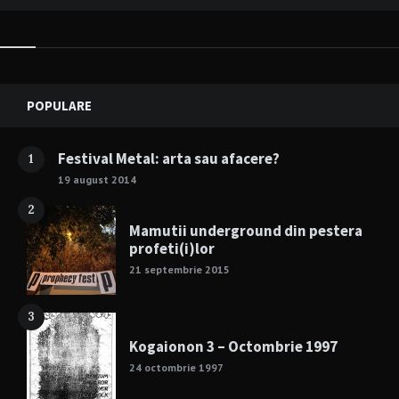
Widgets
POPULARE
Festival Metal: arta sau afacere?
1
19 august 2014
2
Mamutii underground din pestera
profeti(i)lor
21 septembrie 2015
3
Kogaionon 3 – Octombrie 1997
24 octombrie 1997