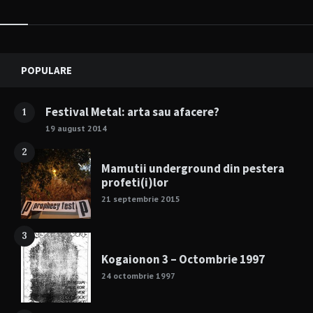
Widgets
POPULARE
Festival Metal: arta sau afacere?
1
19 august 2014
2
Mamutii underground din pestera
profeti(i)lor
21 septembrie 2015
3
Kogaionon 3 – Octombrie 1997
24 octombrie 1997