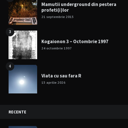
Mamutii underground din pestera
profeti(i)lor
21 septembrie 2015
3
Kogaionon 3 – Octombrie 1997
24 octombrie 1997
4
Viata cu sau fara R
15 aprilie 2026
RECENTE