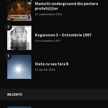
Mamutii underground din pestera
profeti(i)lor
21 septembrie 2015
3
Kogaionon 3 – Octombrie 1997
24 octombrie 1997
4
Viata cu sau fara R
15 aprilie 2026
RECENTE