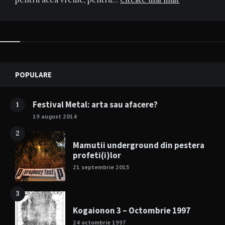
Widgets
POPULARE
Festival Metal: arta sau afacere?
1
19 august 2014
2
Mamutii underground din pestera
profeti(i)lor
21 septembrie 2015
3
Kogaionon 3 – Octombrie 1997
24 octombrie 1997