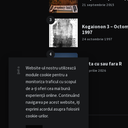
21 septembrie 2015
3
Kogaionon 3 – Octo
1997
24 octombrie 1997
4
Viata cu sau fara R
Website-ul nostru utilizează
15 aprilie 2026
module cookie pentru a
monitoriza traficul cu scopul
de a-ți oferi cea mai bună
experiență online. Continuând
navigarea pe acest website, iți
exprimi acordul asupra folosirii
cookie-urilor.