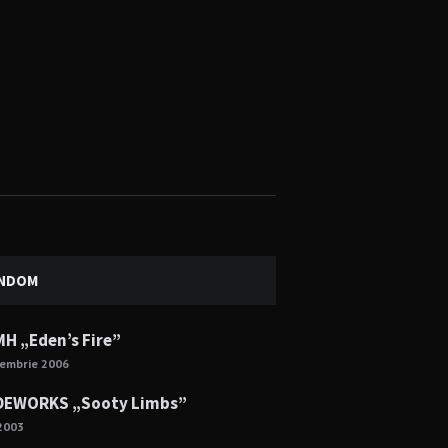
NDOM
H „Eden’s Fire”
cembrie 2006
EWORKS „Sooty Limbs”
2003