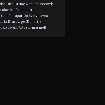
abel-ul austriac Napalm Records,
a sfarsitul lunii martie.
rima lor aparitie live va avea
oc la Brasov, pe 31 martie,
in KRUNA…
Citeste mai mult