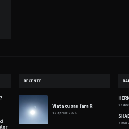
RECENTE
RA
e?
HERM
17 de
Viata cu sau fara R
15 aprilie 2026
SHAD
nd
3 mai 
)lor