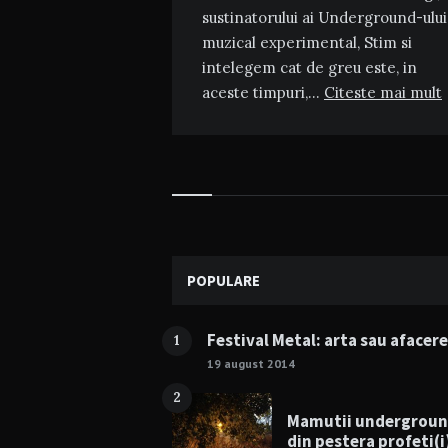
sustinatorului ai Underground-ului
muzical experimental, Stim si
intelegem cat de greu este, in
aceste timpuri,…
Citeste mai mult
Widgets
POPULARE
Festival Metal: arta sau afacer
1
19 august 2014
2
Mamutii undergrou
din pestera profeti(i