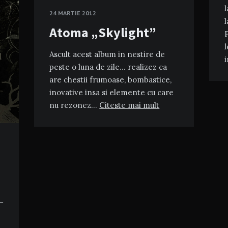
l
24 MARTIE 2012
l
Atoma „Skylight”
P
l
Ascult acest album in nestire de
peste o luna de zile… realizez ca
are chestii frumoase, bombastice,
inovative insa si elemente cu care
nu rezonez…
Citeste mai mult
_