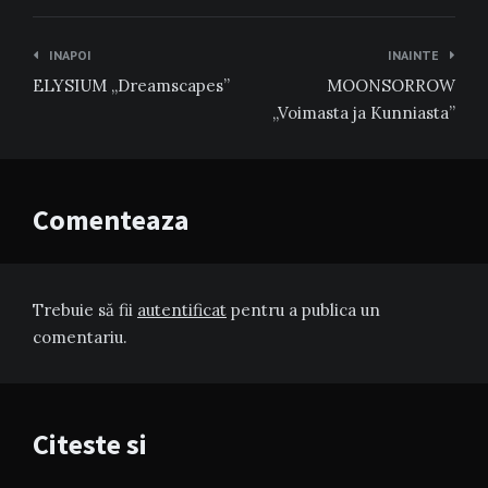
Navigare
INAPOI
INAINTE
în
ELYSIUM „Dreamscapes”
MOONSORROW
articole
„Voimasta ja Kunniasta”
Comenteaza
Trebuie să fii
autentificat
pentru a publica un
comentariu.
Citeste si