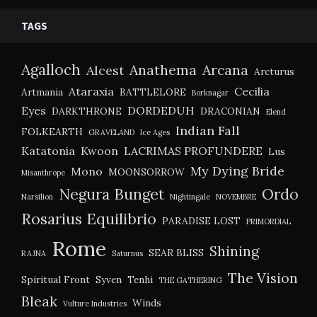
TAGS
Agalloch
Anathema
Arcana
Alcest
Arcturus
Ataraxia
Cecilia
Artmania
BATTLELORE
Borknagar
Eyes
DORDEDUH
DARKTHRONE
DRACONIAN
Elend
Indian Fall
FOLKEARTH
GRAVELAND
Ice Ages
Katatonia
Kwoon
LACRIMAS PROFUNDERE
Lus
My Dying Bride
Mono
MOONSORROW
Misanthrope
Negura Bunget
Ordo
Narsilion
Nightingale
NOVEMBRE
Rosarius Equilibrio
PARADISE LOST
PRIMORDIAL
Rome
Shining
SEAR BLISS
RAJNA
Saturnus
The Vision
Spiritual Front
Syven
Tenhi
THE GATHERING
Bleak
Winds
Vulture Industries