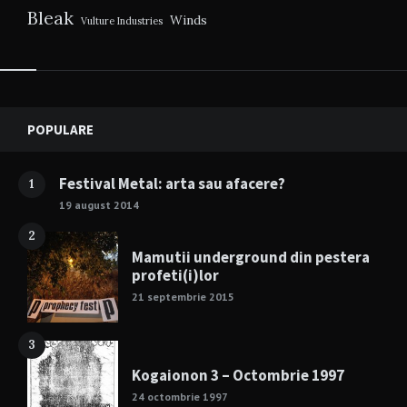
Bleak
Winds
Vulture Industries
Widgets
POPULARE
Festival Metal: arta sau afacere?
1
19 august 2014
2
Mamutii underground din pestera
profeti(i)lor
21 septembrie 2015
3
Kogaionon 3 – Octombrie 1997
24 octombrie 1997