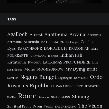
TAGS
Agalloch
Anathema
Arcana
Alcest
Arcturus
Ataraxia
Cecilia
Artmania
BATTLELORE
Borknagar
Eyes
DORDEDUH
DARKTHRONE
DRACONIAN
Elend
Indian Fall
FOLKEARTH
GRAVELAND
Ice Ages
Katatonia
Kwoon
LACRIMAS PROFUNDERE
Lus
My Dying Bride
Mono
MOONSORROW
Misanthrope
Negura Bunget
Ordo
Narsilion
Nightingale
NOVEMBRE
Rosarius Equilibrio
PARADISE LOST
PRIMORDIAL
Rome
Shining
SEAR BLISS
RAJNA
Saturnus
The Vision
Spiritual Front
Syven
Tenhi
THE GATHERING