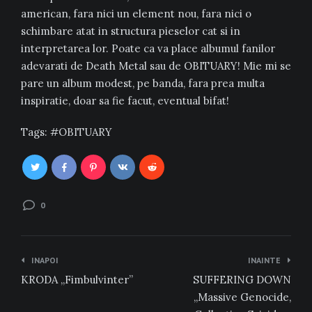
american, fara nici un element nou, fara nici o
schimbare atat in structura pieselor cat si in
interpretarea lor. Poate ca va place albumul fanilor
adevarati de Death Metal sau de OBITUARY! Mie mi se
pare un album modest, pe banda, fara prea multa
inspiratie, doar sa fie facut, eventual bifat!
Tags:
OBITUARY
0
Navigare
INAPOI
INAINTE
în
KRODA „Fimbulvinter”
SUFFERING DOWN
articole
„Massive Genocide,