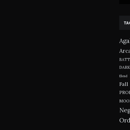
TA
Aga
Arc
BAT
DAR
Elend
Fall
PRO
MOO
Neg
Ord