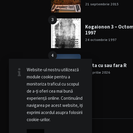
21 septembrie 2015
3
Kogaionon 3 – Octo
1997
24 octombrie 1997
4
Viata cu sau fara R
Website-ul nostru utilizează
15 aprilie 2026
module cookie pentru a
monitoriza traficul cu scopul
de a-ți oferi cea mai bună
experiență online. Continuând
navigarea pe acest website, iți
exprimi acordul asupra folosirii
cookie-urilor.