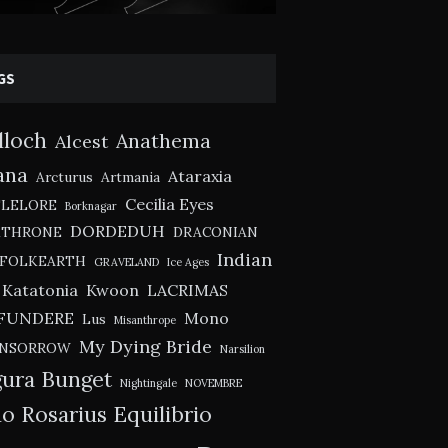
GS
lloch
Anathema
Alcest
ana
Ataraxia
Arcturus
Artmania
Cecilia Eyes
TLELORE
Borknagar
DORDEDUH
KTHRONE
DRACONIAN
Indian
FOLKEARTH
GRAVELAND
Ice Ages
Katatonia
Kwoon
LACRIMAS
FUNDERE
Mono
Lus
Misanthrope
My Dying Bride
NSORROW
Narsilion
ura Bunget
Nightingale
NOVEMBRE
o Rosarius Equilibrio