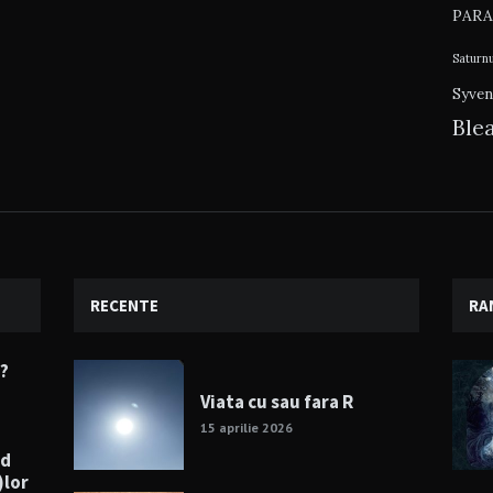
PARA
Saturn
Syven
Ble
RECENTE
RA
e?
Viata cu sau fara R
15 aprilie 2026
nd
)lor