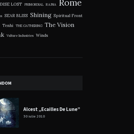
Rome
DISE LOST
PRIMORDIAL
RAJNA
Shining
SEAR BLISS
Spiritual Front
us
The Vision
Tenhi
THE GATHERING
ak
Winds
Vulture Industries
NDOM
Alcest „Ecailles De Lune”
30 iulie 2010