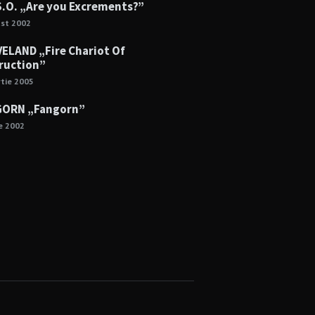
S.O. „Are you Excrements?”
ust 2002
ELAND „Fire Chariot Of
ruction”
tie 2005
ORN „Fangorn”
ie 2002