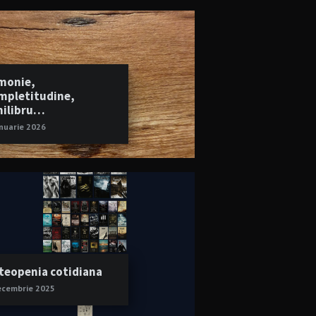
monie,
mpletitudine,
hilibru…
anuarie 2026
teopenia cotidiana
ecembrie 2025