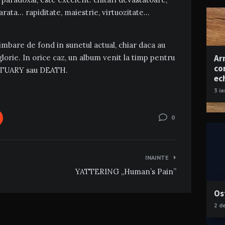
arata… rapiditate, maiestrie, virtuozitate…
imbare de fond in sunetul actual, chiar daca au
Ar
glorie. In orice caz, un album venit la timp pentru
co
OBITUARY sau DEATH.
ec
3 i
0
INAINTE
YATTERING „Human’s Pain”
Os
2 d