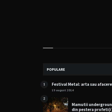
Widgets
POPULARE
Festival Metal: arta sau afacer
1
19 august 2014
2
Mamutii undergrou
din pestera profeti(i