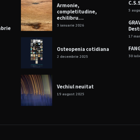
C.S.
Armonie,
5 aug
completitudine,
echilibru…
GRAV
3 ianuarie 2026
mbrie
Dest
17 mar
FANG
Osteopenia cotidiana
30 iul
2 decembrie 2025
Vechiul neuitat
19 august 2025