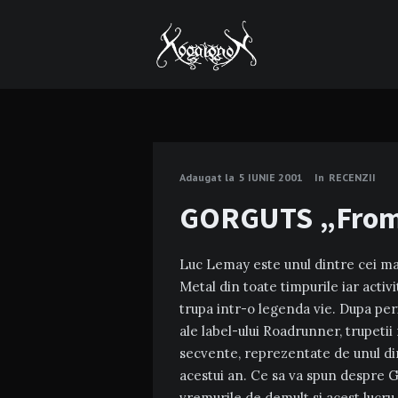
Adaugat la
5 IUNIE 2001
In
RECENZII
GORGUTS „From
Luc Lemay este unul dintre cei ma
Metal din toate timpurile iar acti
trupa intr-o legenda vie. Dupa per
ale label-ului Roadrunner, trupetii
secvente, reprezentate de unul d
acestui an. Ce sa va spun despre G
vremurile de demult si acest lucru,