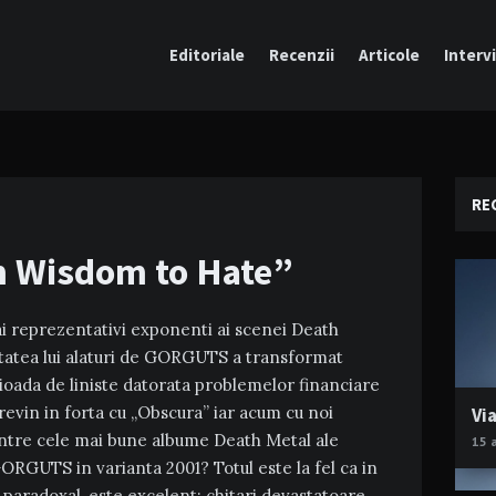
Editoriale
Recenzii
Articole
Intervi
RE
 Wisdom to Hate”
i reprezentativi exponenti ai scenei Death
vitatea lui alaturi de GORGUTS a transformat
ioada de liniste datorata problemelor financiare
 revin in forta cu „Obscura” iar acum cu noi
Via
intre cele mai bune albume Death Metal ale
15 
ORGUTS in varianta 2001? Totul este la fel ca in
 paradoxal, este excelent: chitari devastatoare,