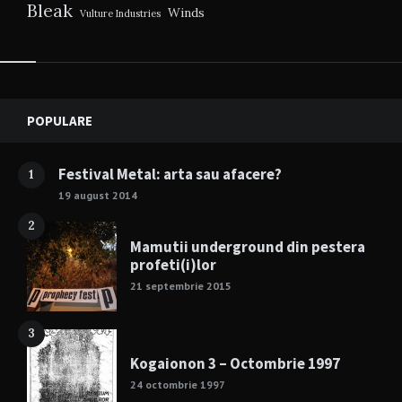
Bleak
Winds
Vulture Industries
Widgets
POPULARE
Festival Metal: arta sau afacere?
1
19 august 2014
2
Mamutii underground din pestera
profeti(i)lor
21 septembrie 2015
3
Kogaionon 3 – Octombrie 1997
24 octombrie 1997