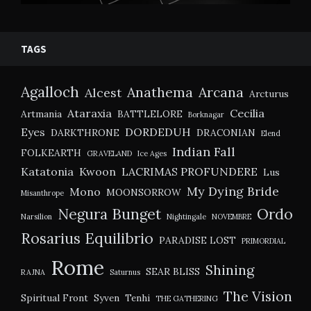
TAGS
Agalloch
Anathema
Arcana
Alcest
Arcturus
Ataraxia
Cecilia
Artmania
BATTLELORE
Borknagar
Eyes
DORDEDUH
DARKTHRONE
DRACONIAN
Elend
Indian Fall
FOLKEARTH
GRAVELAND
Ice Ages
Katatonia
Kwoon
LACRIMAS PROFUNDERE
Lus
My Dying Bride
Mono
MOONSORROW
Misanthrope
Negura Bunget
Ordo
Narsilion
Nightingale
NOVEMBRE
Rosarius Equilibrio
PARADISE LOST
PRIMORDIAL
Rome
Shining
SEAR BLISS
RAJNA
Saturnus
The Vision
Spiritual Front
Syven
Tenhi
THE GATHERING