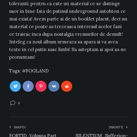
toleranti, pentru ca este un material ce se distinge
usor in bine fata de putinul underground autohton ce
mai exista! Avem parte si de un booklet placut, deci un
material ce poate sa trezeasca interesul acelor fani
ce traiesc inca dupa nostalgia vremurilor de demult!
Inteleg ca noul album urmeaza sa apara si va avea
texte in cel putin sase limbi! Sa asteptam si apoi sa ne
pronuntam!
Tags:
FOGLAND
0
Navigare
INAPOI
INAINTE
în
FORTID „Voluspa Part
SILENTIUM „Sufferion-