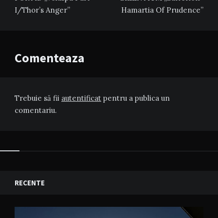
articole
I/Thor’s Anger”
Hamartia Of Prudence”
Comenteaza
Trebuie să fii
autentificat
pentru a publica un
comentariu.
RECENTE