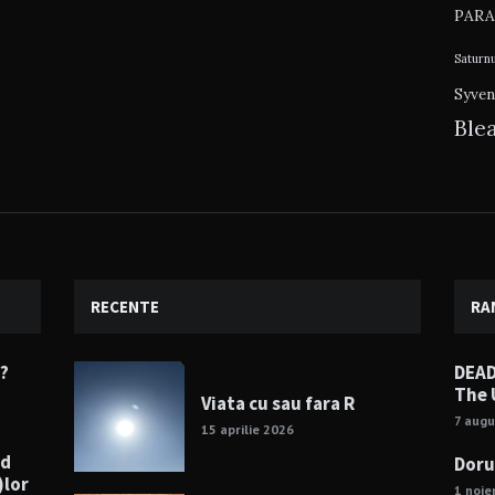
PARA
Saturn
Syven
Ble
RECENTE
RA
e?
DEAD
The 
Viata cu sau fara R
7 augu
15 aprilie 2026
nd
Doru
)lor
1 noie