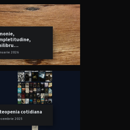
monie,
mpletitudine,
hilibru…
anuarie 2026
teopenia cotidiana
ecembrie 2025