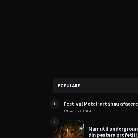
Widgets
POPULARE
Festival Metal: arta sau afacer
1
19 august 2014
2
Mamutii undergrou
din pestera profeti(i