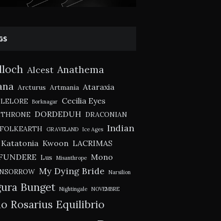
GS
lloch
Anathema
Alcest
ana
Ataraxia
Arcturus
Artmania
Cecilia Eyes
TLELORE
Borknagar
DORDEDUH
KTHRONE
DRACONIAN
Indian
FOLKEARTH
GRAVELAND
Ice Ages
Katatonia
Kwoon
LACRIMAS
FUNDERE
Mono
Lus
Misanthrope
My Dying Bride
NSORROW
Narsilion
ura Bunget
Nightingale
NOVEMBRE
o Rosarius Equilibrio