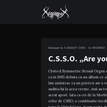
Adaugat la
5 AUGUST 2002
In
RECENZII
C.S.S.O. „Are y
Clotted Symmetric Sexual Organ es
ca in 1995 debuta cu un album ce a 
Imi amintesc ca un prieten mi-a r
auditia lui la acea vreme. Anii au t
acest sport. Iata ca cei de la Morb
celor de CSSO, o combinatie inedit
pana la Grind Core. Avem parte de 