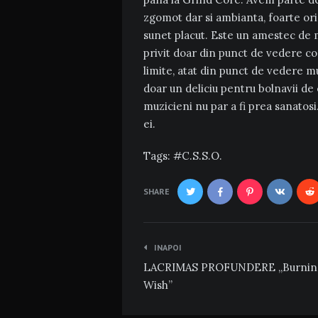
zgomot dar si ambianta, foarte ori
sunet placut. Este un amestec de 
privit doar din punct de vedere con
limite, atat din punct de vedere muz
doar un deliciu pentru bolnavii de 
muzicieni nu par a fi prea sanatosi
ei.
Tags:
C.S.S.O.
SHARE
Navigare
INAPOI
în
LACRIMAS PROFUNDERE „Burning
articole
Wish”