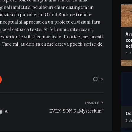
ginal impletite, pe alocuri chiar distingem un
muzica cu parodie, un Grind Rock ce trebuie
ceptual si apreciat ca un proiect cu viziuni fara
ical cat si ca texte. Altfel, nimic interesant,
Ar
experiente stilistice muzicale. In orice caz, acesti
co
. Tare mi-as dori sa citesc cateva poezii scrise de
ec
3 i
0
INAINTE
: A
EVEN SONG „Mysterium”
Os
2 d