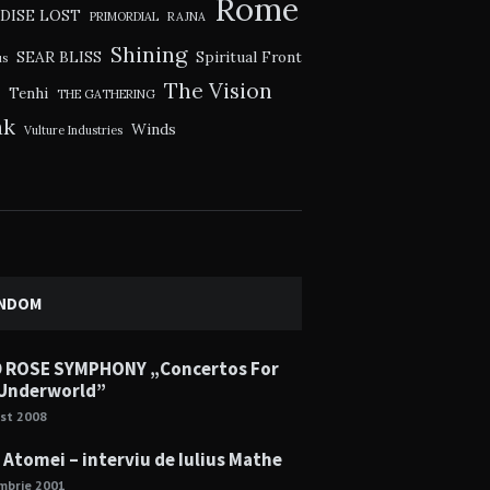
Rome
DISE LOST
PRIMORDIAL
RAJNA
Shining
SEAR BLISS
Spiritual Front
us
The Vision
Tenhi
THE GATHERING
ak
Winds
Vulture Industries
NDOM
 ROSE SYMPHONY „Concertos For
Underworld”
st 2008
 Atomei – interviu de Iulius Mathe
mbrie 2001