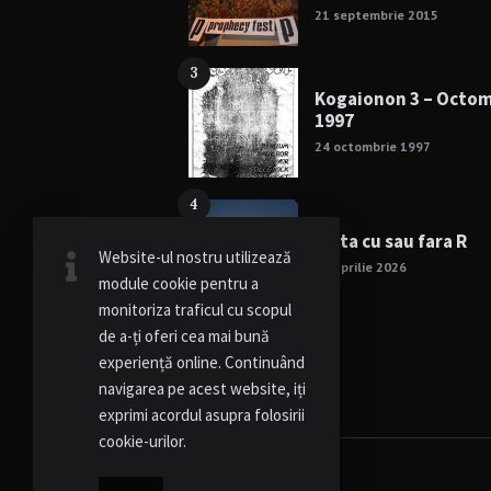
21 septembrie 2015
3
Kogaionon 3 – Octo
1997
24 octombrie 1997
4
Viata cu sau fara R
Website-ul nostru utilizează
15 aprilie 2026
module cookie pentru a
monitoriza traficul cu scopul
de a-ți oferi cea mai bună
experiență online. Continuând
navigarea pe acest website, iți
exprimi acordul asupra folosirii
cookie-urilor.