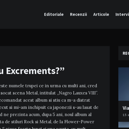
Editoriale
Recenzii
Articole
Intervi
RE
ou Excrements?”
te numele trupei ce in urma cu multi ani, cred
socat scena Metal, intitulat „Nagro Lauxes VIII”.
ecomandat acest album si stiu ca m-a distrat
recut si mi-am inchipuit ca japonezii s-au lasat de
Via
id ne prezinta acum, dupa 5 ani, noul album al
15 
a de stiluri Rock si Metal, de la Flower-Power
5 piese foarte lungi si una scurta, cu mult