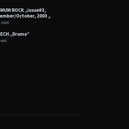
MUM ROCK „issue#3,
ember/October, 2003 „
e 2003
ECH „Drama”
2003