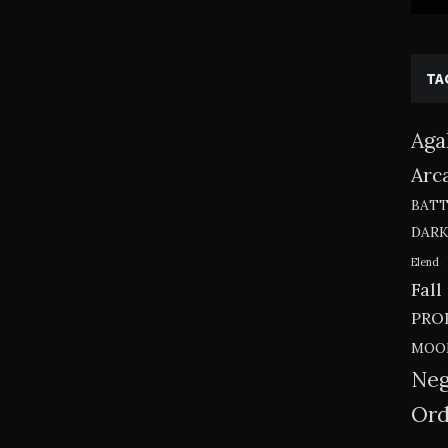
TA
Aga
Arc
BAT
DAR
Elend
Fall
PRO
MOO
Neg
Ord