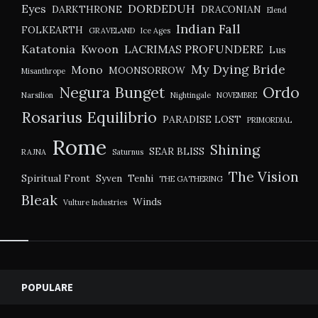
Eyes
DORDEDUH
DARKTHRONE
DRACONIAN
Elend
Indian Fall
FOLKEARTH
GRAVELAND
Ice Ages
Katatonia
Kwoon
LACRIMAS PROFUNDERE
Lus
My Dying Bride
Mono
MOONSORROW
Misanthrope
Negura Bunget
Ordo
Narsilion
Nightingale
NOVEMBRE
Rosarius Equilibrio
PARADISE LOST
PRIMORDIAL
Rome
Shining
SEAR BLISS
RAJNA
Saturnus
The Vision
Spiritual Front
Syven
Tenhi
THE GATHERING
Bleak
Winds
Vulture Industries
Widgets
POPULARE