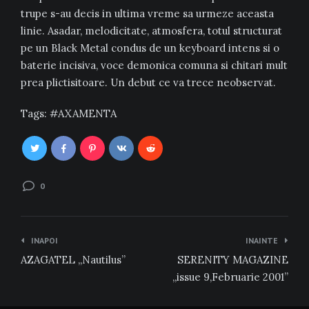
trupe s-au decis in ultima vreme sa urmeze aceasta
linie. Asadar, melodicitate, atmosfera, totul structurat
pe un Black Metal condus de un keyboard intens si o
baterie incisiva, voce demonica comuna si chitari mult
prea plictisitoare. Un debut ce va trece neobservat.
Tags:
AXAMENTA
0
Navigare
INAPOI
INAINTE
în
AZAGATEL „Nautilus”
SERENITY MAGAZINE
articole
„issue 9,Februarie 2001”