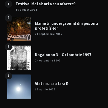
Festival Metal: arta sau afacere?
1
19 august 2014
2
Mamutii underground din pestera
profeti(i)lor
21 septembrie 2015
3
Kogaionon 3 – Octombrie 1997
24 octombrie 1997
4
Viata cu sau fara R
15 aprilie 2026