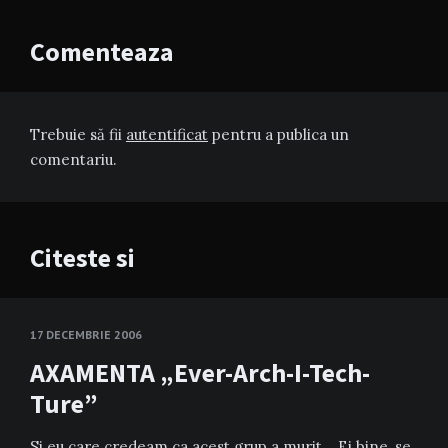
Comenteaza
Trebuie să fii
autentificat
pentru a publica un
comentariu.
Citeste si
17 DECEMBRIE 2006
AXAMENTA „Ever-Arch-I-Tech-
Ture”
Si eu care credeam ca acest grup a murit… Ei bine, se