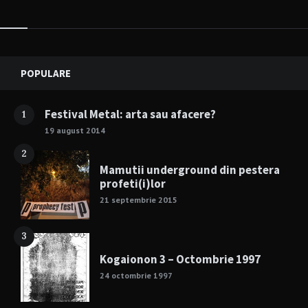
Widgets
POPULARE
Festival Metal: arta sau afacere?
1
19 august 2014
2
Mamutii underground din pestera
profeti(i)lor
21 septembrie 2015
3
Kogaionon 3 – Octombrie 1997
24 octombrie 1997