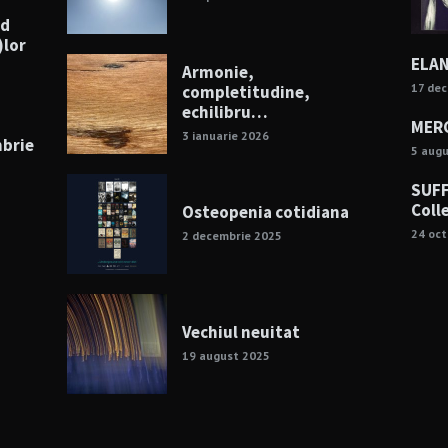
nd
)lor
ELAN
Armonie,
17 de
completitudine,
echilibru…
MERC
3 ianuarie 2026
mbrie
5 aug
SUFF
Coll
Osteopenia cotidiana
24 oc
2 decembrie 2025
Vechiul neuitat
19 august 2025