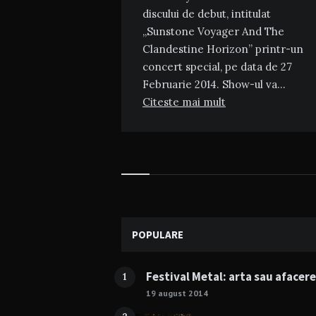
discului de debut, intitulat
„Sunstone Voyager And The
Clandestine Horizon” printr-un
concert special, pe data de 27
Februarie 2014. Show-ul va…
Citeste mai mult
Widgets
POPULARE
Festival Metal: arta sau afacer
1
19 august 2014