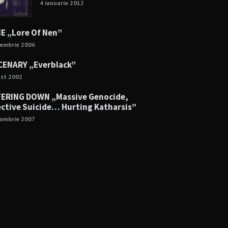
4 ianuarie 2012
E „Lore Of Nen”
cembrie 2006
ENARY „Everblack”
ust 2002
ERING DOWN „Massive Genocide,
ective Suicide… Hurting Katharsis”
tombrie 2007