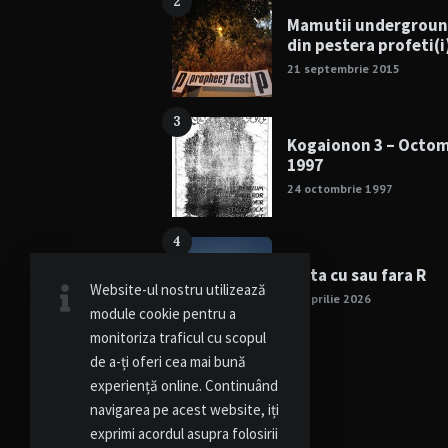
2
Mamutii undergrou
din pestera profeti(i
21 septembrie 2015
3
Kogaionon 3 – Octo
1997
24 octombrie 1997
4
Viata cu sau fara R
Website-ul nostru utilizează
15 aprilie 2026
module cookie pentru a
monitoriza traficul cu scopul
de a-ți oferi cea mai bună
experiență online. Continuând
navigarea pe acest website, iți
exprimi acordul asupra folosirii