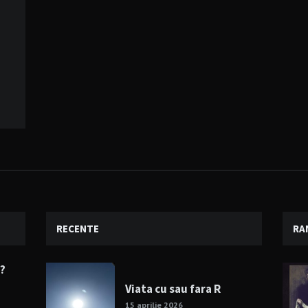
RECENTE
RA
e?
Viata cu sau fara R
15 aprilie 2026