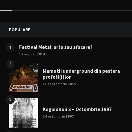
Widgets
POPULARE
Festival Metal: arta sau afacere?
1
19 august 2014
2
Mamutii underground din pestera
profeti(i)lor
21 septembrie 2015
3
Kogaionon 3 – Octombrie 1997
24 octombrie 1997