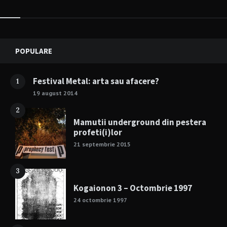
Widgets
POPULARE
Festival Metal: arta sau afacere?
1
19 august 2014
2
Mamutii underground din pestera
profeti(i)lor
21 septembrie 2015
3
Kogaionon 3 – Octombrie 1997
24 octombrie 1997