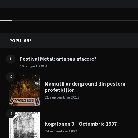
Widgets
POPULARE
Festival Metal: arta sau afacere?
1
19 august 2014
2
Mamutii underground din pestera
profeti(i)lor
21 septembrie 2015
3
Kogaionon 3 – Octombrie 1997
24 octombrie 1997