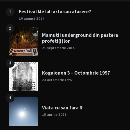
Festival Metal: arta sau afacere?
1
19 august 2014
2
Mamutii underground din pestera
profeti(i)lor
21 septembrie 2015
3
Kogaionon 3 – Octombrie 1997
24 octombrie 1997
4
Viata cu sau fara R
15 aprilie 2026