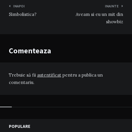
Navigare
INAPOI
INAINTE
în
Simbolistica?
Aveam si eu un mit din
articole
showbiz
Comenteaza
Trebuie să fii
autentificat
pentru a publica un
comentariu.
Widgets
POPULARE